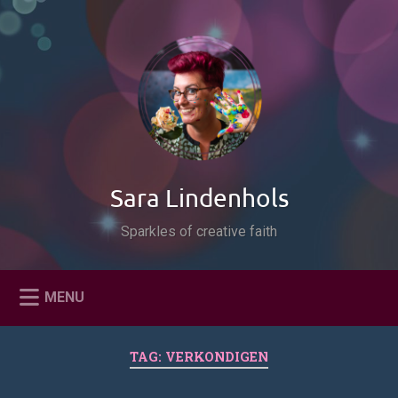
Naar
de
Zoeken
inhoud
springen
Sara Lindenhols
Sparkles of creative faith
MENU
TAG:
VERKONDIGEN