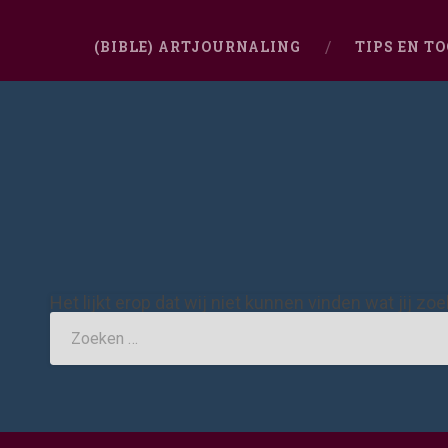
(BIBLE) ARTJOURNALING
TIPS EN T
Het lijkt erop dat wij niet kunnen vinden wat jij zo