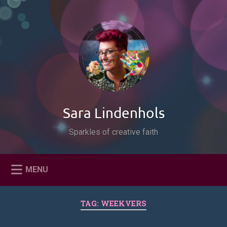
Naar
de
Zoeken
inhoud
springen
Sara Lindenhols
Sparkles of creative faith
MENU
TAG:
WEEKVERS