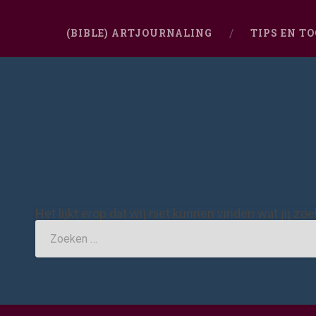
(BIBLE) ARTJOURNALING
TIPS EN T
Het lijkt erop dat wij niet kunnen vinden wat jij zo