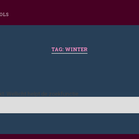
OOLS
TAG:
WINTER
ekt. Wellicht helpt de zoekfunctie.