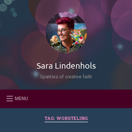
Naar
de
Zoeken
inhoud
springen
Sara Lindenhols
Sparkles of creative faith
MENU
TAG:
WORSTELING