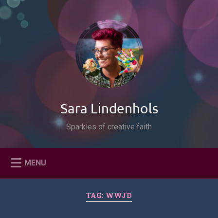
Naar
de
Zoeken
inhoud
springen
Sara Lindenhols
Sparkles of creative faith
MENU
TAG:
WWJD