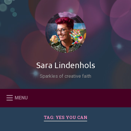
Naar
de
Zoeken
inhoud
springen
Sara Lindenhols
Sparkles of creative faith
MENU
TAG:
YES YOU CAN