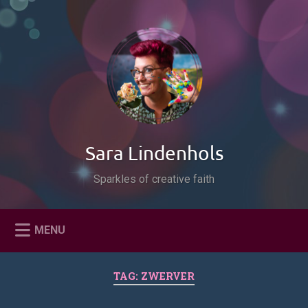
Naar
de
Zoeken
inhoud
springen
Sara Lindenhols
Sparkles of creative faith
MENU
TAG:
ZWERVER