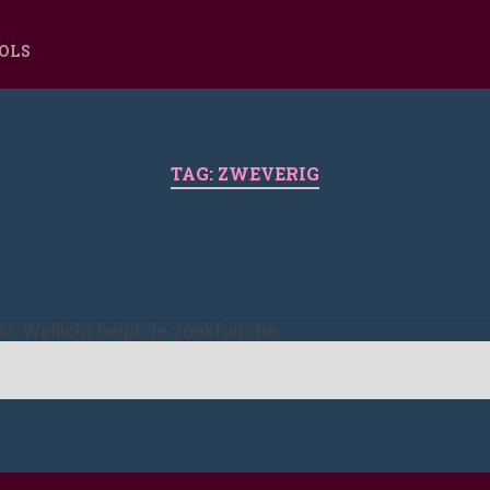
OOLS
TAG:
ZWEVERIG
ekt. Wellicht helpt de zoekfunctie.