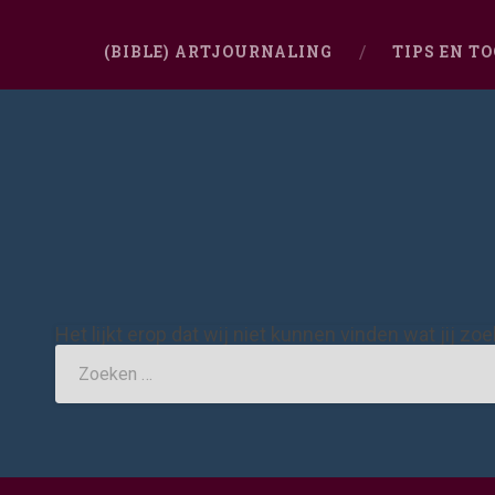
(BIBLE) ARTJOURNALING
TIPS EN T
Het lijkt erop dat wij niet kunnen vinden wat jij zo