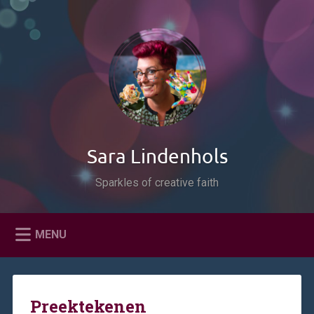
Naar
de
Zoeken
inhoud
springen
Sara Lindenhols
Sparkles of creative faith
MENU
Preektekenen