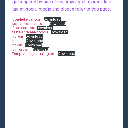
get inspired by one of my drawings I appreciate a
tag on social media and please refer to this page.
opa-fiets-cartoon
Download
koptelefoon-cartoon
Download
float-cartoon
Download
taste-and-see-doodle
Download
nofear
Download
banner
Download
bakkie
Download
girl_crown
Download
Templates bjournaling.pdf
Download