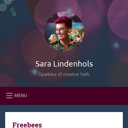
Naar
de
Zoeken
inhoud
springen
Sara Lindenhols
Sparkles of creative faith
MENU
Freebees