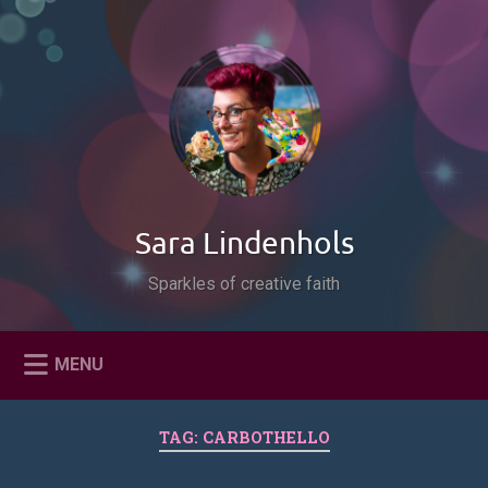
Naar
de
Zoeken
inhoud
springen
Sara Lindenhols
Sparkles of creative faith
MENU
TAG:
CARBOTHELLO