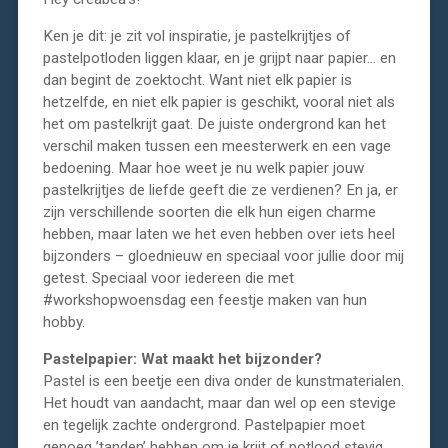
Ken je dit: je zit vol inspiratie, je pastelkrijtjes of
pastelpotloden liggen klaar, en je grijpt naar papier… en
dan begint de zoektocht. Want niet elk papier is
hetzelfde, en niet elk papier is geschikt, vooral niet als
het om pastelkrijt gaat. De juiste ondergrond kan het
verschil maken tussen een meesterwerk en een vage
bedoening. Maar hoe weet je nu welk papier jouw
pastelkrijtjes de liefde geeft die ze verdienen? En ja, er
zijn verschillende soorten die elk hun eigen charme
hebben, maar laten we het even hebben over iets heel
bijzonders – gloednieuw en speciaal voor jullie door mij
getest. Speciaal voor iedereen die met
#workshopwoensdag een feestje maken van hun
hobby.
Pastelpapier: Wat maakt het bijzonder?
Pastel is een beetje een diva onder de kunstmaterialen.
Het houdt van aandacht, maar dan wel op een stevige
en tegelijk zachte ondergrond. Pastelpapier moet
genoeg ’tanden’ hebben om je krijt of potlood stevig