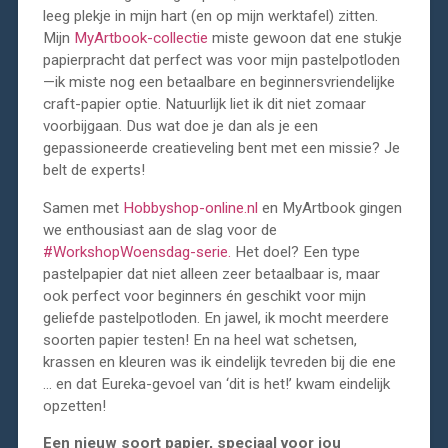
leeg plekje in mijn hart (en op mijn werktafel) zitten.
Mijn
MyArtbook-collectie
miste gewoon dat ene stukje
papierpracht dat perfect was voor mijn pastelpotloden
—ik miste nog een betaalbare en beginnersvriendelijke
craft-papier optie. Natuurlijk liet ik dit niet zomaar
voorbijgaan. Dus wat doe je dan als je een
gepassioneerde creatieveling bent met een missie? Je
belt de experts!
Samen met
Hobbyshop-online.nl
en MyArtbook gingen
we enthousiast aan de slag voor de
#WorkshopWoensdag-serie.
Het doel? Een type
pastelpapier dat niet alleen zeer betaalbaar is, maar
ook perfect voor beginners én geschikt voor mijn
geliefde pastelpotloden. En jawel, ik mocht meerdere
soorten papier testen! En na heel wat schetsen,
krassen en kleuren was ik eindelijk tevreden bij die ene
… en dat Eureka-gevoel van ‘dit is het!’ kwam eindelijk
opzetten!
Een nieuw soort papier, speciaal voor jou