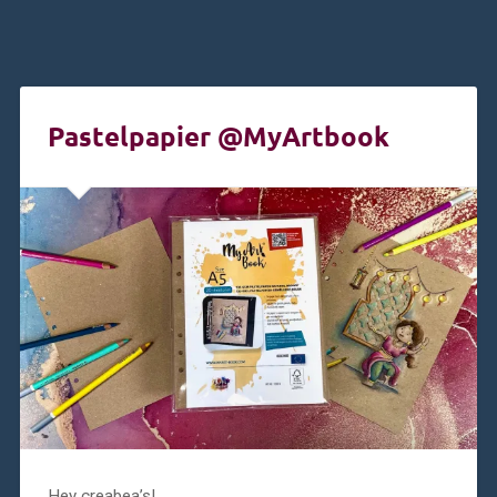
Pastelpapier @MyArtbook
Hey creabea’s!