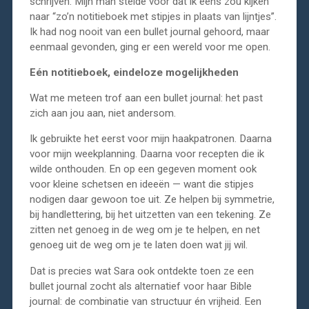
schrijven. Mijn man stelde voor dat ik eens zou kijken
naar “zo’n notitieboek met stipjes in plaats van lijntjes”.
Ik had nog nooit van een bullet journal gehoord, maar
eenmaal gevonden, ging er een wereld voor me open.
Eén notitieboek, eindeloze mogelijkheden
Wat me meteen trof aan een bullet journal: het past
zich aan jou aan, niet andersom.
Ik gebruikte het eerst voor mijn haakpatronen. Daarna
voor mijn weekplanning. Daarna voor recepten die ik
wilde onthouden. En op een gegeven moment ook
voor kleine schetsen en ideeën — want die stipjes
nodigen daar gewoon toe uit. Ze helpen bij symmetrie,
bij handlettering, bij het uitzetten van een tekening. Ze
zitten net genoeg in de weg om je te helpen, en net
genoeg uit de weg om je te laten doen wat jij wil.
Dat is precies wat Sara ook ontdekte toen ze een
bullet journal zocht als alternatief voor haar Bible
journal: de combinatie van structuur én vrijheid. Een