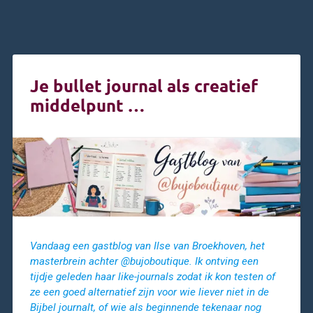
Je bullet journal als creatief
middelpunt …
Vandaag een gastblog van Ilse van Broekhoven, het
masterbrein achter @bujoboutique. Ik ontving een
tijdje geleden haar like-journals zodat ik kon testen of
ze een goed alternatief zijn voor wie liever niet in de
Bijbel journalt, of wie als beginnende tekenaar nog