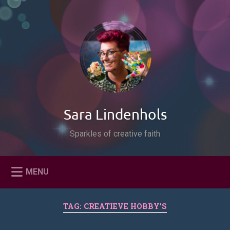
Naar
de
Zoeken
inhoud
springen
Sara Lindenhols
Sparkles of creative faith
MENU
TAG:
CREATIEVE HOBBY’S