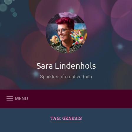
Naar
de
Zoeken
inhoud
springen
Sara Lindenhols
Sparkles of creative faith
MENU
TAG:
GENESIS