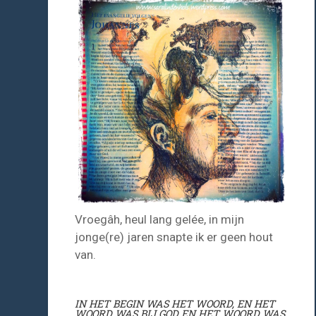
Vroegâh, heul lang gelée, in mijn
jonge(re) jaren snapte ik er geen hout
van.
IN HET BEGIN WAS HET WOORD, EN HET
WOORD WAS BIJ GOD EN HET WOORD WAS