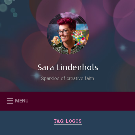
Naar
de
Zoeken
inhoud
springen
Sara Lindenhols
Sparkles of creative faith
MENU
TAG:
LOGOS