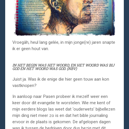
Vroegâh, heul lang gelée, in mijn jonge(re) jaren snapte
ik er geen hout van.
IN HET BEGIN WAS HET WOORD, EN HET WOORD WAS BIJ
GOD EN HET WOORD WAS GOD. (NBV)
Juist ja. Was ik de enige die hier geen touw aan kon
vastknopen?
In aanloop naar Pasen probeer ik mezelf weer een
keer door dit evangelie te worstelen. Wie me kent of
mijn eerdere blogs las weet dat ‘ouderwets’ bijbellezen
mijn ding niet meer zo is en dat het bible journaling
ervoor in de plaats is gekomen. De afgelopen dagen
was ik tussen de bedrijven door dus bezig met dit