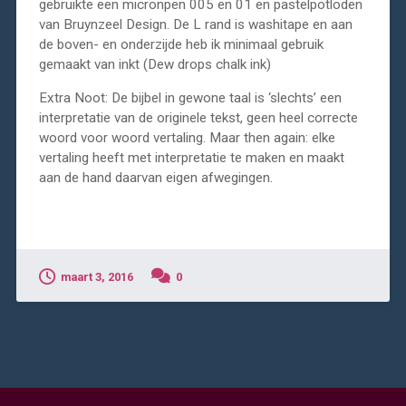
gebruikte een micronpen 005 en 01 en pastelpotloden
van Bruynzeel Design. De L rand is washitape en aan
de boven- en onderzijde heb ik minimaal gebruik
gemaakt van inkt (Dew drops chalk ink)
Extra Noot: De bijbel in gewone taal is ‘slechts’ een
interpretatie van de originele tekst, geen heel correcte
woord voor woord vertaling. Maar then again: elke
vertaling heeft met interpretatie te maken en maakt
aan de hand daarvan eigen afwegingen.
maart 3, 2016
0