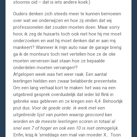
stoornis oid – dat is iets andere koek.)
Ouders denken zich steeds meer te kunnen bemoeien
over wat we onderwijzen en hoe zij vinden dat wij
professionelen dat zouden moeten doen. Maar sorry
hoor, ik zeg de huisarts toch ook niet hoe hij me moet
onderzoeken en wat hij moet denken dat er aan mij
mankeert? Wanneer ik mijn auto naar de garage breng
ga ik de monteurs toch niet vertellen hoe ze de olie
moeten verversen laat staan hoe ze bepaalde
onderdelen moeten vervangen!?
Afgelopen week was het weer raak. Een aantal
leerlingen hielden een zwaar belabberde presentatie.
Om een lang verhaal kort te maken: het was na een
uitgebreid gesprek overduidelijk dat ieder lid flink in
gebreke was gebleven en ze kregen een 4,4. Behoorlijk
prut dus.
Voor de goede orde: ik werk met een
uitgebreide lijst van punten waarop gescoord kan
worden en de meeste leerlingen scoren in totaal al
snel een 7 of hoger en ook een 10 is niet onmogelijk.
Enfin, krijg ik ‘smiddags een mail van moeder X… Toon