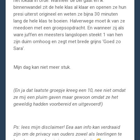
het lokaal in orde. Wanneer de bel gaat en ik
binnenwandel zit de hele klas al klaar en openen ze hun
presi uiterst origineel en weten ze bijna 30 minuten
lang de hele klas te boeien. Halverwege moet ik van ze
meedoen met een groepsopdracht. En wanneer zij als
ware juffen en meesters langslopen steekt 1 van hen
zijn duim omhoog en zegt met brede grijns ‘Goed zo
Sara’.
Mijn dag kan niet meer stuk.
(En ja dat laatste groepje kreeg een 10, nee niet omdat
ze mij een pluim gaven maar gewoon omdat ze het
geweldig hadden voorbereid en uitgevoerd!)
Ps: lees mijn disclaimer! Eea aan info kan verdraaid
zijn om de privacy van ouders zowel als leerlingen te