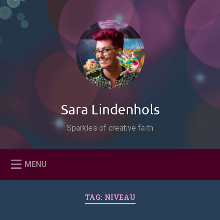
Naar
de
Zoeken
inhoud
springen
Sara Lindenhols
Sparkles of creative faith
MENU
TAG:
NIVEAU