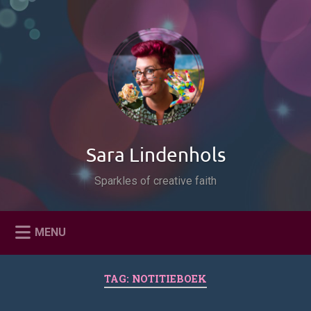
Naar
de
Zoeken
inhoud
springen
Sara Lindenhols
Sparkles of creative faith
MENU
TAG:
NOTITIEBOEK