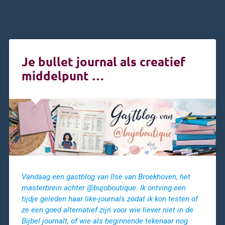
Je bullet journal als creatief
middelpunt …
Vandaag een gastblog van Ilse van Broekhoven, het
masterbrein achter @bujoboutique. Ik ontving een
tijdje geleden haar like-journals zodat ik kon testen of
ze een goed alternatief zijn voor wie liever niet in de
Bijbel journalt, of wie als beginnende tekenaar nog