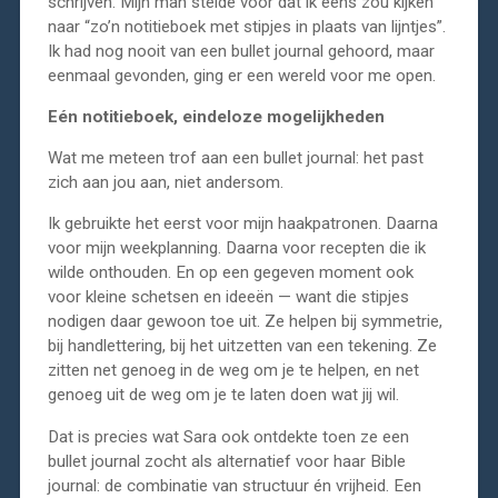
schrijven. Mijn man stelde voor dat ik eens zou kijken
naar “zo’n notitieboek met stipjes in plaats van lijntjes”.
Ik had nog nooit van een bullet journal gehoord, maar
eenmaal gevonden, ging er een wereld voor me open.
Eén notitieboek, eindeloze mogelijkheden
Wat me meteen trof aan een bullet journal: het past
zich aan jou aan, niet andersom.
Ik gebruikte het eerst voor mijn haakpatronen. Daarna
voor mijn weekplanning. Daarna voor recepten die ik
wilde onthouden. En op een gegeven moment ook
voor kleine schetsen en ideeën — want die stipjes
nodigen daar gewoon toe uit. Ze helpen bij symmetrie,
bij handlettering, bij het uitzetten van een tekening. Ze
zitten net genoeg in de weg om je te helpen, en net
genoeg uit de weg om je te laten doen wat jij wil.
Dat is precies wat Sara ook ontdekte toen ze een
bullet journal zocht als alternatief voor haar Bible
journal: de combinatie van structuur én vrijheid. Een