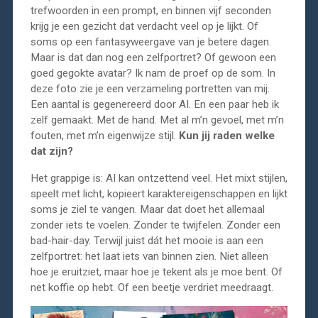
trefwoorden in een prompt, en binnen vijf seconden
krijg je een gezicht dat verdacht veel op je lijkt. Of
soms op een fantasyweergave van je betere dagen.
Maar is dat dan nog een zelfportret? Of gewoon een
goed gegokte avatar? Ik nam de proef op de som. In
deze foto zie je een verzameling portretten van mij.
Een aantal is gegenereerd door AI. En een paar heb ik
zelf gemaakt. Met de hand. Met al m’n gevoel, met m’n
fouten, met m’n eigenwijze stijl.
Kun jij raden welke
dat zijn?
Het grappige is: AI kan ontzettend veel. Het mixt stijlen,
speelt met licht, kopieert karaktereigenschappen en lijkt
soms je ziel te vangen. Maar dat doet het allemaal
zonder iets te voelen. Zonder te twijfelen. Zonder een
bad-hair-day. Terwijl juist dát het mooie is aan een
zelfportret: het laat iets van binnen zien. Niet alleen
hoe je eruitziet, maar hoe je tekent als je moe bent. Of
net koffie op hebt. Of een beetje verdriet meedraagt.