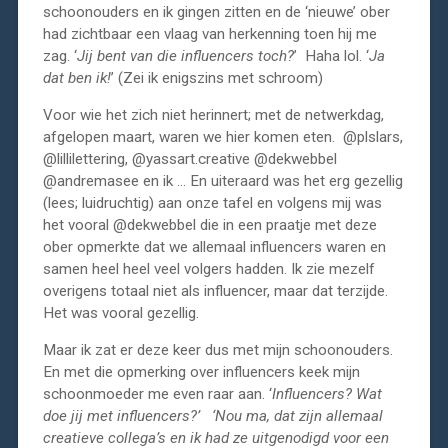
schoonouders en ik gingen zitten en de ‘nieuwe’ ober
had zichtbaar een vlaag van herkenning toen hij me
zag. ‘
Jij bent van die influencers toch?
’ Haha lol. ‘
Ja
dat ben ik!
’ (Zei ik enigszins met schroom)
Voor wie het zich niet herinnert; met de netwerkdag,
afgelopen maart, waren we hier komen eten. @plslars,
@lillilettering, @yassart.creative @dekwebbel
@andremasee en ik … En uiteraard was het erg gezellig
(lees; luidruchtig) aan onze tafel en volgens mij was
het vooral @dekwebbel die in een praatje met deze
ober opmerkte dat we allemaal influencers waren en
samen heel heel veel volgers hadden. Ik zie mezelf
overigens totaal niet als influencer, maar dat terzijde.
Het was vooral gezellig.
Maar ik zat er deze keer dus met mijn schoonouders.
En met die opmerking over influencers keek mijn
schoonmoeder me even raar aan. ‘
Influencers? Wat
doe jij met influencers?’ ‘Nou ma, dat zijn allemaal
creatieve collega’s en ik had ze uitgenodigd voor een