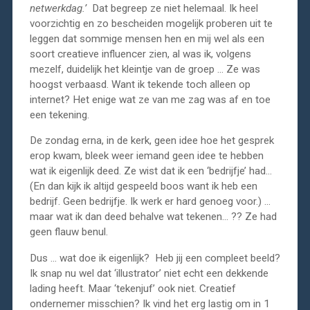
netwerkdag.’
Dat begreep ze niet helemaal. Ik heel
voorzichtig en zo bescheiden mogelijk proberen uit te
leggen dat sommige mensen hen en mij wel als een
soort creatieve influencer zien, al was ik, volgens
mezelf, duidelijk het kleintje van de groep … Ze was
hoogst verbaasd. Want ik tekende toch alleen op
internet? Het enige wat ze van me zag was af en toe
een tekening.
De zondag erna, in de kerk, geen idee hoe het gesprek
erop kwam, bleek weer iemand geen idee te hebben
wat ik eigenlijk deed. Ze wist dat ik een ‘bedrijfje’ had…
(En dan kijk ik altijd gespeeld boos want ik heb een
bedrijf. Geen bedrijfje. Ik werk er hard genoeg voor.) …
maar wat ik dan deed behalve wat tekenen… ?? Ze had
geen flauw benul.
Dus … wat doe ik eigenlijk? Heb jij een compleet beeld?
Ik snap nu wel dat ‘illustrator’ niet echt een dekkende
lading heeft. Maar ‘tekenjuf’ ook niet. Creatief
ondernemer misschien? Ik vind het erg lastig om in 1