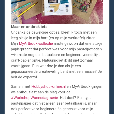
Maar er ontbrak iets…
Ondanks de geweldige opties, bleef ik toch met een
leeg plekje in mijn hart (en op mijn werktafel) zitten.
Mijn
MyArtbook-collectie
miste gewoon dat ene stukje
papierpracht dat perfect was voor mijn pastelpotloden
—ik miste nog een betaalbare en beginnersvriendelijke
craft-papier optie. Natuurlijk liet ik dit niet zomaar
voorbijgaan. Dus wat doe je dan als je een
gepassioneerde creatieveling bent met een missie? Je
belt de experts!
Samen met
Hobbyshop-online.nl
en MyArtbook gingen
we enthousiast aan de slag voor de
#WorkshopWoensdag-serie.
Het doel? Een type
pastelpapier dat niet alleen zeer betaalbaar is, maar
ook perfect voor beginners én geschikt voor mijn