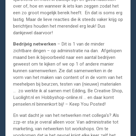
over of, hoe en wanneer ik iets kan zeggen zodat het
een zo groot mogelijk bereik heeft. En dat is soms erg
lastig. Maar de lieve reacties die ik steeds vaker krijg op
berichtjes houden het merendeel erg leuk! Dus
dankjewel daarvoor!
Bedrijvig netwerken
– Dit is 1 van de minder
zichtbare dingen – op administratie na dan. Afgelopen
maand ben ik bijvoorbeeld naar een aantal bedrijven
geweest om te kijken of we op 1 of andere manier
kunnen samenwerken. Zie dat samenwerken in de
vorm van het maken van content of in de vorm van het
meehelpen bij beurzen, testen van (nieuwe) materialen
… zo werkte ik al samen met Edding, Be Creative Shop,
Lucilight.nl en Hobbyshop-online.nl … en daar komt
penselen.nl binnenkort bij! – Keep You Posted!
En wat dacht je van het netwerken met collega’s? Als
zzp-er sta je overal alleen voor. Van administratie tot
marketing, van netwerken tot workshops. Om te
voorkomen dat je het gevoel krijgt elke keer zelf het