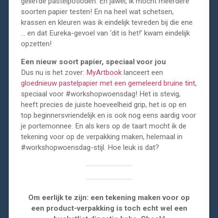
geliefde pastelpotloden. En jawel, ik mocht meerdere
soorten papier testen! En na heel wat schetsen,
krassen en kleuren was ik eindelijk tevreden bij die ene
… en dat Eureka-gevoel van ‘dit is het!’ kwam eindelijk
opzetten!
Een nieuw soort papier, speciaal voor jou
Dus nu is het zover:
MyArtbook
lanceert een
gloednieuw pastelpapier met een gemeleerd bruine tint,
speciaal voor #workshopwoensdag! Het is stevig,
heeft precies de juiste hoeveelheid grip, het is op en
top beginnersvriendelijk en is ook nog eens aardig voor
je portemonnee. En als kers op de taart mocht ik de
tekening voor op de verpakking maken, helemaal in
#workshopwoensdag-stijl. Hoe leuk is dat?
Om eerlijk te zijn: een tekening maken voor op
een product-verpakking is toch echt wel een