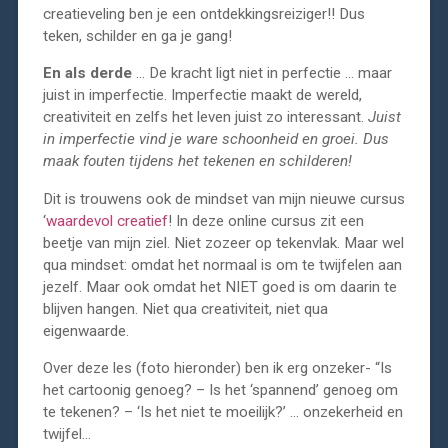
creatieveling ben je een ontdekkingsreiziger!! Dus
teken, schilder en ga je gang!
En als derde
… De kracht ligt niet in perfectie … maar
juist in imperfectie. Imperfectie maakt de wereld,
creativiteit en zelfs het leven juist zo interessant.
Juist
in imperfectie vind je ware schoonheid en groei. Dus
maak fouten tijdens het tekenen en schilderen!
Dit is trouwens ook de mindset van mijn nieuwe cursus
‘
waardevol creatief
! In deze online cursus zit een
beetje van mijn ziel. Niet zozeer op tekenvlak. Maar wel
qua mindset: omdat het normaal is om te twijfelen aan
jezelf. Maar ook omdat het NIET goed is om daarin te
blijven hangen. Niet qua creativiteit, niet qua
eigenwaarde.
Over deze les (foto hieronder) ben ik erg onzeker- “Is
het cartoonig genoeg? – Is het ‘spannend’ genoeg om
te tekenen? – ‘Is het niet te moeilijk?’ … onzekerheid en
twijfel…