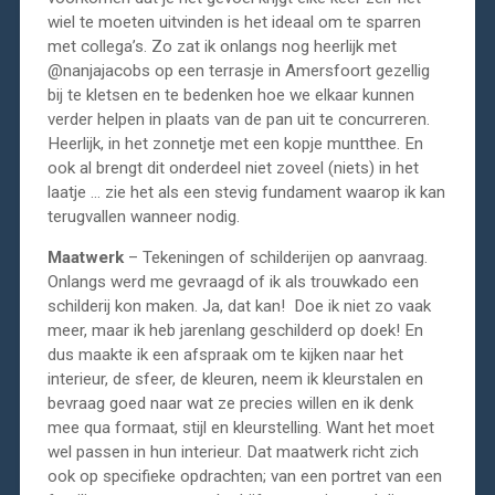
wiel te moeten uitvinden is het ideaal om te sparren
met collega’s. Zo zat ik onlangs nog heerlijk met
@nanjajacobs op een terrasje in Amersfoort gezellig
bij te kletsen en te bedenken hoe we elkaar kunnen
verder helpen in plaats van de pan uit te concurreren.
Heerlijk, in het zonnetje met een kopje muntthee. En
ook al brengt dit onderdeel niet zoveel (niets) in het
laatje … zie het als een stevig fundament waarop ik kan
terugvallen wanneer nodig.
Maatwerk
– Tekeningen of schilderijen op aanvraag.
Onlangs werd me gevraagd of ik als trouwkado een
schilderij kon maken. Ja, dat kan! Doe ik niet zo vaak
meer, maar ik heb jarenlang geschilderd op doek! En
dus maakte ik een afspraak om te kijken naar het
interieur, de sfeer, de kleuren, neem ik kleurstalen en
bevraag goed naar wat ze precies willen en ik denk
mee qua formaat, stijl en kleurstelling. Want het moet
wel passen in hun interieur. Dat maatwerk richt zich
ook op specifieke opdrachten; van een portret van een