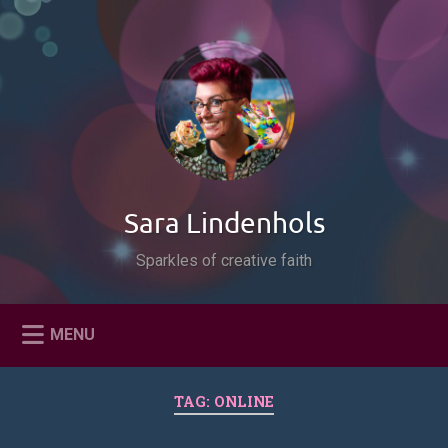
Naar
de
Zoeken
inhoud
springen
Sara Lindenhols
Sparkles of creative faith
MENU
TAG:
ONLINE