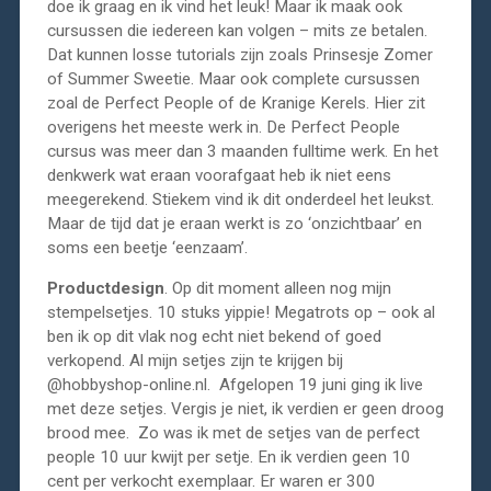
doe ik graag en ik vind het leuk! Maar ik maak ook
cursussen die iedereen kan volgen – mits ze betalen.
Dat kunnen losse tutorials zijn zoals Prinsesje Zomer
of Summer Sweetie. Maar ook complete cursussen
zoal de Perfect People of de Kranige Kerels. Hier zit
overigens het meeste werk in. De Perfect People
cursus was meer dan 3 maanden fulltime werk. En het
denkwerk wat eraan voorafgaat heb ik niet eens
meegerekend. Stiekem vind ik dit onderdeel het leukst.
Maar de tijd dat je eraan werkt is zo ‘onzichtbaar’ en
soms een beetje ‘eenzaam’.
Productdesign
. Op dit moment alleen nog mijn
stempelsetjes. 10 stuks yippie! Megatrots op – ook al
ben ik op dit vlak nog echt niet bekend of goed
verkopend. Al mijn setjes zijn te krijgen bij
@hobbyshop-online.nl. Afgelopen 19 juni ging ik live
met deze setjes. Vergis je niet, ik verdien er geen droog
brood mee. Zo was ik met de setjes van de perfect
people 10 uur kwijt per setje. En ik verdien geen 10
cent per verkocht exemplaar. Er waren er 300