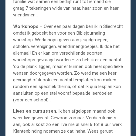
familie wat samen een bedrijf runt tot iemand die
graag 7 tekeningen wilde van haar, haar zoon en haar
vriendinnen…
Workshops
– Over een paar dagen ben ik in Sliedrecht
omdat ik geboekt ben voor een Biblejournaling
workshop. Workshops geven aan jeugdgroepen,
scholen, verenigingen, vriendinnengroepjes; Ik doe het
allemaal! En er kan om verschillende soorten
workshops gevraagd worden – zo heb ik er een aantal
‘op de plank’ liggen, maar er kunnen ook heel specifieke
wensen doorgegeven worden. Zo werd me een keer
gevraagd of ik ook een aantal templates kon maken
rondom een specifiek thema, of dat ik qua lesplan kon
aansluiten op een stel vooraf bepaalde leerdoelen
(voor een school)…
Lives en cursussen
. Ik ben afgelopen maand ook
weer live geweest. Gewoon zomaar. Verdien ik niets
aan, ook al kost zo een live me al snel 6 tot 8 uur werk.
Klantenbinding noemen ze dat, haha. Wees gerust –