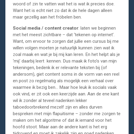
woord of zin te vatten wat het is wat ik precies doe.
Want het is echt niet zo dat ik de hele dagen alleen
maar gezellig aan het fröbelen ben.
Social media / content creator
: laten we beginnen
met het meest zichtbare – dat ‘tekenen op internet’.
Want, om ervoor te zorgen dat jullie een cursus bij me
willen volgen moeten je natuurlijk kunnen zien wat ik
zoal maak en wat je bij mij kan leren. En het helpt als je
‘mij’ daarbij leert kennen. Dus maak ik foto’s van mijn
tekeningen, bedenk ik er relevante teksten bij (of
andersom), giet content soms in de vorm van een reel
en post zo regelmatig als mogelijk een verhaal over
waarmee ik bezig ben… Maar hoe leuk ik socials vaak
ook vind, er zit ook een keerzijde aan. Aan de ene kant
wil ik zonder al teveel nadenken lekker
taboedoorbrekend mezelf zijn en alles durven
bespreken met mijn flapuitisme – zonder me zorgen te
maken om het algoritme of dat ik iemand voor het
hoofd stoot. Maar aan de andere kant is het erg
tijdrovend en moet ik zakelijk zijn en goed nadenken