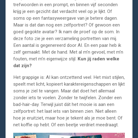
trefwoorden in een prompt, en binnen vijf seconden
krijg je een gezicht dat verdacht veel op je lijkt. Of
soms op een fantasyweergave van je betere dagen.
Maar is dat dan nog een zelfportret? Of gewoon een
goed gegokte avatar? Ik nam de proef op de som. In
deze foto zie je een verzameling portretten van mij.
Een aantal is gegenereerd door AI. En een paar heb ik
zelf gemaakt. Met de hand. Met al m’n gevoel, met m’n
fouten, met m’n eigenwijze stijl.
Kun jij raden welke
dat zijn?
Het grappige is: AI kan ontzettend veel. Het mixt stijlen,
speelt met licht, kopieert karaktereigenschappen en lijkt
soms je ziel te vangen. Maar dat doet het allemaal
zonder iets te voelen. Zonder te twijfelen. Zonder een
bad-hair-day. Terwijl juist dát het mooie is aan een
zelfportret: het laat iets van binnen zien. Niet alleen
hoe je eruitziet, maar hoe je tekent als je moe bent. Of
net koffie op hebt. Of een beetje verdriet meedraagt.