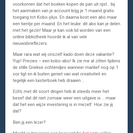
voorkomen dat het boeken kopen de pan uit rijst… bij
het aanmaken van je account krijg je 1 maand gratis
toegang tot Kobo-plus. En daarna kost een abo maar
een tientje per maand. En het leuke: dit abo kan je delen
met het gezin! Maar je kan ook lid worden van een
online bibliotheek hoorde ik al van vele
nieuwsbrieflezers.
Maar rara wat wij onszelf kado doen deze vakantie?
Yup! Precies – een kobo-abo! Ik zie me al zitten tijdens
de stille Griekse ochtendjes wanneer manlief nog op 1
oor ligt en ik buiten geniet van wat creativiteit en
tegelijk een luisterboek heb draaien …
Echt, met dit soort dingen heb ik steeds meer het
besef dat dit niet zomaar weer een uitgave is … maar
dat het een wijze investering is in mezelf. Hoe zie jij
dat?
Ben jij een lezer?