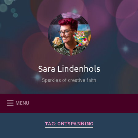
Naar
de
Zoeken
inhoud
springen
Sara Lindenhols
Sparkles of creative faith
MENU
TAG:
ONTSPANNING