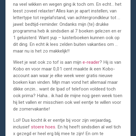
na veel wikken en wegen ging ik toch om. En echt… het
leest zoveel relaxter! Alles kan je apart instellen; van
lettertype tot regelafstand, van achtergrondkleur tot …
jawel: bedtijd-reminder. Ondanks mijn (te) drukke
programma heb ik sindsdien al 7 boeken gelezen en er
1 geluisterd. Want yup – luisterboeken kunnen ook op
dit ding. En echt ik lees zelden buiten vakanties om …
maar nu is het zo makkelijk!!
Weet je wat ook zo tof is aan mijn
e-reader
? Hij is van
Kobo en voor maar 0,01 cent maakte ik een Kobo-
account aan waar je elke week weer gratis nieuwe
boeken kan vinden. Mijn man vond het allemaal maar
dikke onzin… want de Ipad of telefoon voldeed toch
ook prima? Haha… ik had de mijne nog geen week toen
hij liet vallen er misschien ook wel eentje te willen voor
de zomervakantie!
Lol! Dus kocht ik er eentje bij voor zijn verjaardag,
inclusief
stoere hoes
. En hij heeft sindsdien al wel tich
x gezegd er heel erg blij mee te zijn! En om te