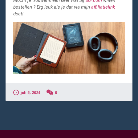
Mocht je trouwens een keer wat bij
bol.com
willen
bestellen ? Erg leuk als je dat via mijn
affiliatielink
doet!
juli 5, 2024
0