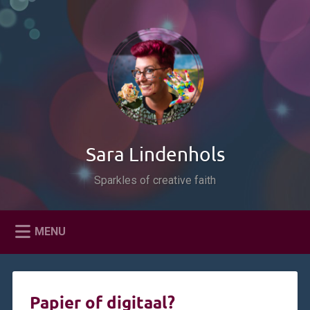
Naar
de
Zoeken
inhoud
springen
Sara Lindenhols
Sparkles of creative faith
MENU
Papier of digitaal?