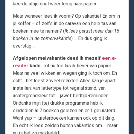
keerde altijd snel weer terug naar papier.
Maar wanneer lees ik vooral? Op vakantie! En om in
je koffer – of zelfs in de caravan een hele tas aan
boeken mee te nemen? (
Ik lees gerust meer dan 15
boeken in de zomervakantie
) … En dus ging ik
overstag …
Afgelopen meivakantie deed ik mezelf
een e-
reader
kado
. Tot nu toe las ik liever van papier …
Maar na veel wikken en wegen ging ik toch om. En
echt… het leest zoveel relaxter! Alles kan je apart
instellen; van lettertype tot regelafstand, van
achtergrondkleur tot … jawel: bedtijd-reminder.
Ondanks mijn (te) drukke programma heb ik
sindsdien al 7 boeken gelezen en er 1 geluisterd.
Want yup – luisterboeken kunnen ook op dit ding.
En echt ik lees zelden buiten vakanties om … maar
nu is het zo makkelijk!!