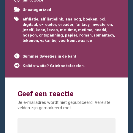
juli 5, 2024
Uncategorized
affiliatie
,
affiliatielink
,
analoog
,
boeken
,
bol
,
digitaal
,
e-reader
,
ereader
,
fantasy
,
investeren
,
jezelf
,
kobo
,
lezen
,
me-time
,
metime
,
noadd
,
nospon
,
ontspanning
,
papier
,
roman
,
romantacy
,
tekenen
,
vakantie
,
voorkeur
,
waarde
Bericht
Summer Sweeties in de ban!
navigatie
Kolido-watte? Griekse taferelen.
Geef een reactie
Je e-mailadres wordt niet gepubliceerd.
Vereiste
velden zijn gemarkeerd met