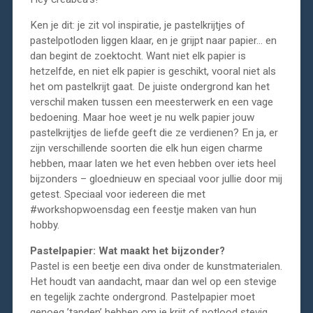
Ken je dit: je zit vol inspiratie, je pastelkrijtjes of
pastelpotloden liggen klaar, en je grijpt naar papier… en
dan begint de zoektocht. Want niet elk papier is
hetzelfde, en niet elk papier is geschikt, vooral niet als
het om pastelkrijt gaat. De juiste ondergrond kan het
verschil maken tussen een meesterwerk en een vage
bedoening. Maar hoe weet je nu welk papier jouw
pastelkrijtjes de liefde geeft die ze verdienen? En ja, er
zijn verschillende soorten die elk hun eigen charme
hebben, maar laten we het even hebben over iets heel
bijzonders – gloednieuw en speciaal voor jullie door mij
getest. Speciaal voor iedereen die met
#workshopwoensdag een feestje maken van hun
hobby.
Pastelpapier: Wat maakt het bijzonder?
Pastel is een beetje een diva onder de kunstmaterialen.
Het houdt van aandacht, maar dan wel op een stevige
en tegelijk zachte ondergrond. Pastelpapier moet
genoeg ’tanden’ hebben om je krijt of potlood stevig