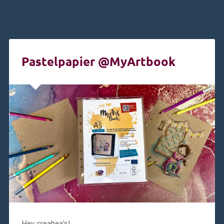
Pastelpapier @MyArtbook
Hey creabea’s!