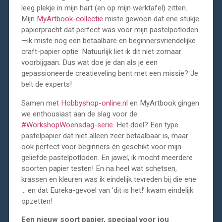
leeg plekje in mijn hart (en op mijn werktafel) zitten.
Mijn
MyArtbook-collectie
miste gewoon dat ene stukje
papierpracht dat perfect was voor mijn pastelpotloden
—ik miste nog een betaalbare en beginnersvriendelijke
craft-papier optie. Natuurlijk liet ik dit niet zomaar
voorbijgaan. Dus wat doe je dan als je een
gepassioneerde creatieveling bent met een missie? Je
belt de experts!
Samen met
Hobbyshop-online.nl
en MyArtbook gingen
we enthousiast aan de slag voor de
#WorkshopWoensdag-serie.
Het doel? Een type
pastelpapier dat niet alleen zeer betaalbaar is, maar
ook perfect voor beginners én geschikt voor mijn
geliefde pastelpotloden. En jawel, ik mocht meerdere
soorten papier testen! En na heel wat schetsen,
krassen en kleuren was ik eindelijk tevreden bij die ene
… en dat Eureka-gevoel van ‘dit is het!’ kwam eindelijk
opzetten!
Een nieuw soort papier, speciaal voor jou