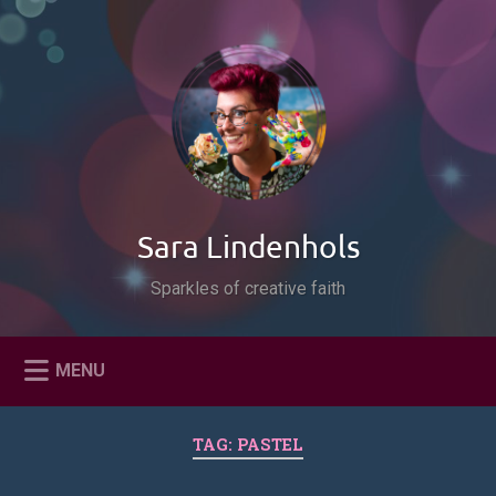
Naar
de
Zoeken
inhoud
springen
Sara Lindenhols
Sparkles of creative faith
MENU
TAG:
PASTEL