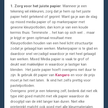
1. Zorg voor het juiste papier
. Wanneer je een
tekening wil inkleuren; zorg dat je hem op het juiste
papier hebt getekend of geprint. Want ga je aan de slag
op mixed media papier of op markerpapier met
gewone kleurpotloden; dan kom je van een koude
kermis thuis. Tenminste … het kan op sich wel … maar
je krijgt er geen optimaal resultaat mee.
Kleurpotloden houden van een heel licht structuurtje
zodat je gelaagd kan werken. Markerpapier is te glad en
daardoor snel verzadigd waardoor je niet heel gelaagd
kan werken. Mixed Media papier is vaak te grof of
deukt wat makkelijker in waardoor je lastiger kan
blenden. Het juiste papier hoeft overigens niet duur te
zijn. Ik gebruik dit papier van
Kangaro
en voor de prijs
moet je het niet laten. Ik vind het zelfs prettig voor
pastelpotloden.
Overigens: print je een tekening zelf; bedenk dat niet elk
type inkt goed matcht met elk papier waardoor de
droogtijd van de inkt langer kan duren. Niet elke
printerinkt matcht ook goed met alle kleurmaterialen.