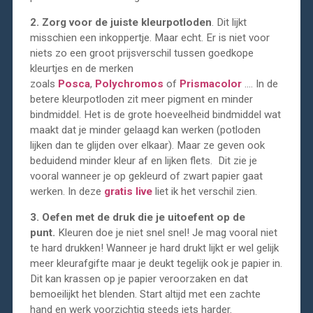
2. Zorg voor de juiste kleurpotloden
. Dit lijkt
misschien een inkoppertje. Maar echt. Er is niet voor
niets zo een groot prijsverschil tussen goedkope
kleurtjes en de merken
zoals
Posca
,
Polychromos
of
Prismacolor
…. In de
betere kleurpotloden zit meer pigment en minder
bindmiddel. Het is de grote hoeveelheid bindmiddel wat
maakt dat je minder gelaagd kan werken (potloden
lijken dan te glijden over elkaar). Maar ze geven ook
beduidend minder kleur af en lijken flets. Dit zie je
vooral wanneer je op gekleurd of zwart papier gaat
werken. In deze
gratis live
liet ik het verschil zien.
3. Oefen met de druk die je uitoefent op de
punt.
Kleuren doe je niet snel snel! Je mag vooral niet
te hard drukken! Wanneer je hard drukt lijkt er wel gelijk
meer kleurafgifte maar je deukt tegelijk ook je papier in.
Dit kan krassen op je papier veroorzaken en dat
bemoeilijkt het blenden. Start altijd met een zachte
hand en werk voorzichtig steeds iets harder.