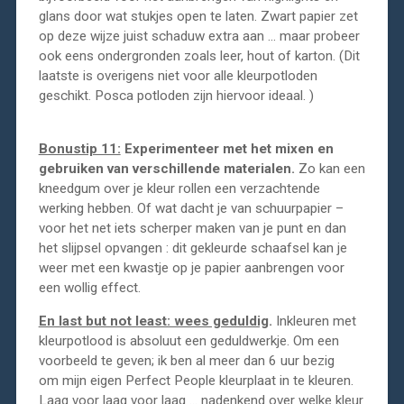
glans door wat stukjes open te laten. Zwart papier zet
op deze wijze juist schaduw extra aan … maar probeer
ook eens ondergronden zoals leer, hout of karton. (Dit
laatste is overigens niet voor alle kleurpotloden
geschikt. Posca potloden zijn hiervoor ideaal. )
Bonustip 11:
Experimenteer met het mixen en
gebruiken van verschillende materialen.
Zo kan een
kneedgum over je kleur rollen een verzachtende
werking hebben. Of wat dacht je van schuurpapier –
voor het net iets scherper maken van je punt en dan
het slijpsel opvangen : dit gekleurde schaafsel kan je
weer met een kwastje op je papier aanbrengen voor
een wollig effect.
En last but not least: wees geduldig
.
Inkleuren met
kleurpotlood is absoluut een geduldwerkje. Om een
voorbeeld te geven; ik ben al meer dan 6 uur bezig
om mijn eigen Perfect People kleurplaat in te kleuren.
Laag voor laag voor laag … nadenkend over welke kleur