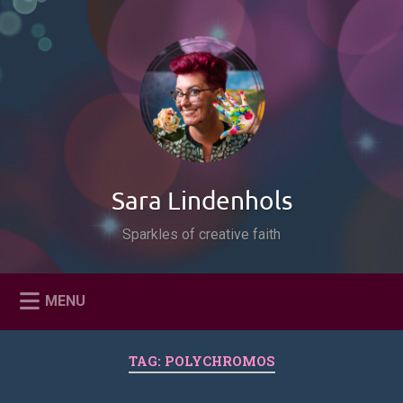
Naar
de
Zoeken
inhoud
springen
Sara Lindenhols
Sparkles of creative faith
MENU
TAG:
POLYCHROMOS