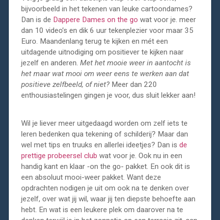
bijvoorbeeld in het tekenen van leuke cartoondames?
Dan is de
Dappere Dames on the go
wat voor je. meer
dan 10 video’s en dik 6 uur tekenplezier voor maar 35
Euro. Maandenlang terug te kijken en mét een
uitdagende uitnodiging om positiever te kijken naar
jezelf en anderen.
Met het mooie weer in aantocht is
het maar wat mooi om weer eens te werken aan dat
positieve zelfbeeld, of niet?
Meer dan 220
enthousiastelingen gingen je voor, dus sluit lekker aan!
Wil je liever meer uitgedaagd worden om zelf iets te
leren bedenken qua tekening of schilderij? Maar dan
wel met tips en truuks en allerlei ideetjes? Dan is
de
prettige probeersel club
wat voor je. Ook nu in een
handig kant en klaar -on the go- pakket. En ook dit is
een absoluut mooi-weer pakket. Want deze
opdrachten nodigen je uit om ook na te denken over
jezelf, over wat jij wil, waar jij ten diepste behoefte aan
hebt. En wat is een leukere plek om daarover na te