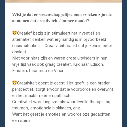
𝗪𝐢𝐬𝐭 𝐣𝐞 𝐝𝐚𝐭 𝐞𝐫 𝐰𝐞𝐭𝐞𝐧𝐬𝐜𝐡𝐚𝐩𝐩𝐞𝐥𝐢𝐣𝐤𝐞 𝐨𝐧𝐝𝐞𝐫𝐳𝐨𝐞𝐤𝐞𝐧 𝐳𝐢𝐣𝐧 𝐝𝐢𝐞
𝐚𝐚𝐧𝐭𝐨𝐧𝐞𝐧 𝐝𝐚𝐭 𝐜𝐫𝐞𝐚𝐭𝐢𝐯𝐢𝐭𝐞𝐢𝐭 𝐬𝐥𝐢𝐦𝐦𝐞𝐫 𝐦𝐚𝐚𝐤𝐭? ⁣
Creatief bezig zijn stimuleert het inventief en
alternatief denken wat erg handig is in bijvoorbeeld
crisis-situaties … ⁣Creativiteit maakt dat je kennis beter
opslaat. ⁣
⁣Niet voor niets zijn en waren grote uitvinders in hun
vrije tijd vaak ook graag creatief. Kijk naar Edison,
Einstein, Leonardo da Vinci…⁣
Creativiteit opent je geest. Het geeft je een breder
perspectief, zorgt ervoor dat je vooroordelen overwint
en het maakt meer empathisch.
⁣Creativiteit wordt ingezet als waardevolle therapie bij
trauma’s, emotionele blokkades, enz. ⁣
Want het geeft je emoties en woordeloze gedachten
een stem. ⁣