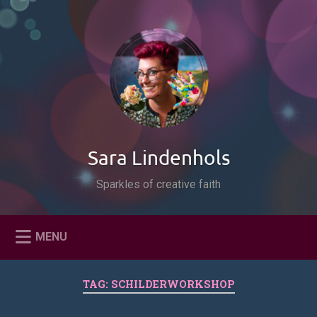
Naar
de
Zoeken
inhoud
springen
Sara Lindenhols
Sparkles of creative faith
MENU
TAG:
SCHILDERWORKSHOP