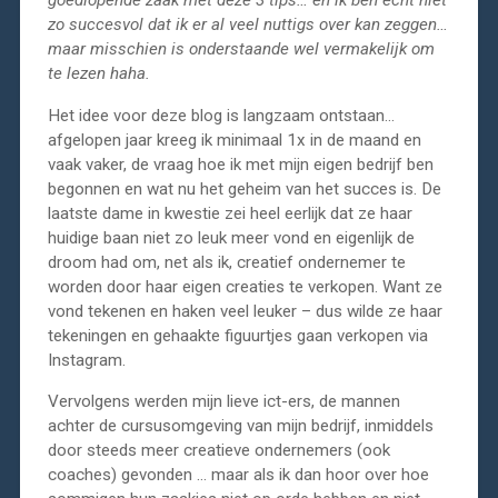
goedlopende zaak met deze 3 tips… en ik ben echt niet
zo succesvol dat ik er al veel nuttigs over kan zeggen…
maar misschien is onderstaande wel vermakelijk om
te lezen haha.
Het idee voor deze blog is langzaam ontstaan…
afgelopen jaar kreeg ik minimaal 1x in de maand en
vaak vaker, de vraag hoe ik met mijn eigen bedrijf ben
begonnen en wat nu het geheim van het succes is. De
laatste dame in kwestie zei heel eerlijk dat ze haar
huidige baan niet zo leuk meer vond en eigenlijk de
droom had om, net als ik, creatief ondernemer te
worden door haar eigen creaties te verkopen. Want ze
vond tekenen en haken veel leuker – dus wilde ze haar
tekeningen en gehaakte figuurtjes gaan verkopen via
Instagram.
Vervolgens werden mijn lieve ict-ers, de mannen
achter de cursusomgeving van mijn bedrijf, inmiddels
door steeds meer creatieve ondernemers (ook
coaches) gevonden … maar als ik dan hoor over hoe