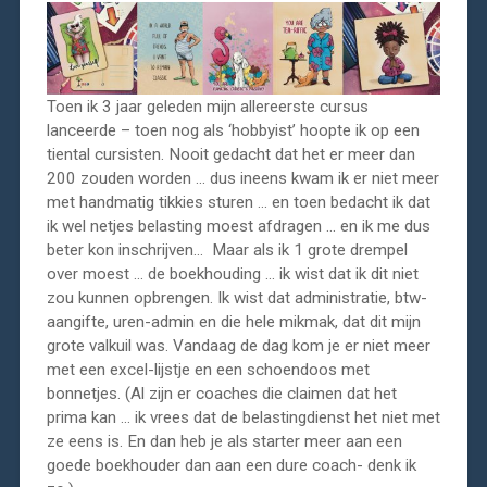
Toen ik 3 jaar geleden mijn allereerste cursus
lanceerde – toen nog als ‘hobbyist’ hoopte ik op een
tiental cursisten. Nooit gedacht dat het er meer dan
200 zouden worden … dus ineens kwam ik er niet meer
met handmatig tikkies sturen … en toen bedacht ik dat
ik wel netjes belasting moest afdragen … en ik me dus
beter kon inschrijven… Maar als ik 1 grote drempel
over moest … de boekhouding … ik wist dat ik dit niet
zou kunnen opbrengen. Ik wist dat administratie, btw-
aangifte, uren-admin en die hele mikmak, dat dit mijn
grote valkuil was. Vandaag de dag kom je er niet meer
met een excel-lijstje en een schoendoos met
bonnetjes. (Al zijn er coaches die claimen dat het
prima kan … ik vrees dat de belastingdienst het niet met
ze eens is. En dan heb je als starter meer aan een
goede boekhouder dan aan een dure coach- denk ik