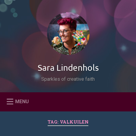
Naar
de
Zoeken
inhoud
springen
Sara Lindenhols
Sparkles of creative faith
MENU
TAG:
VALKUILEN