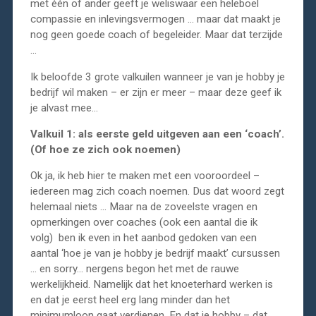
met één of ander geeft je weliswaar een heleboel
compassie en inlevingsvermogen … maar dat maakt je
nog geen goede coach of begeleider. Maar dat terzijde
…
Ik beloofde 3 grote valkuilen wanneer je van je hobby je
bedrijf wil maken – er zijn er meer – maar deze geef ik
je alvast mee…
Valkuil 1: als eerste geld uitgeven aan een ‘coach’.
(Of hoe ze zich ook noemen)
Ok ja, ik heb hier te maken met een vooroordeel –
iedereen mag zich coach noemen. Dus dat woord zegt
helemaal niets … Maar na de zoveelste vragen en
opmerkingen over coaches (ook een aantal die ik
volg) ben ik even in het aanbod gedoken van een
aantal ‘hoe je van je hobby je bedrijf maakt’ cursussen
… en sorry… nergens begon het met de rauwe
werkelijkheid. Namelijk dat het knoeterhard werken is
en dat je eerst heel erg lang minder dan het
minimumloon gaat verdienen. En dat je hobby – dat