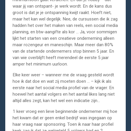
waar jij van ontspant- je werk wordt. En de kans dus
groot is dat je je ontspanning kwijt raakt. Hoeft niet,
maar het kan wel degelijk. Nee, de cursussen die ik zag
hadden het over het maken van reels, een social media
planning, en btw-aangifte als kor … Ja, voor sommigen
lijkt het starten van een creatieve onderneming alleen
maar rozengeur en maneschijn. Maar meer dan 80%
van de startende ondernemers stop binnen 5 jaar. En
van wie overblijft heeft merendeel de eerste 5 jaar
amper het minimum uurloon.
Elke keer weer – wanneer me de vraag gesteld wordt
hoe ik dat doe en wat zij moeten doen … – kijk ik als
eerste naar het social media profiel van de vrager. En
hoewel het aantal volgers en het aantal likes lang niet
altijd alles zegt, kan het wel een indicatie zijn…
1 keer vroeg een lieve beginnende ondernemer mij hoe
het kwam dat er geen enkel bedrijf was ingegaan op
haar vraag naar sponsoring. Toen ik naar haar profiel
keek zag ik dat ze welgeteld 5 volgers had en 2