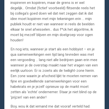
inspireren en kopiëren, maar de grens is er wel
degelijk… Omdat (fictief voorbeeld) flitsende reels het
bij collega’s goed doen wil dat niet zeggen dat ik dat
idee moet kopiëren met mijn tekeningen erin … mijn
publiek houdt er niet van wanneer in reels de beelden
elkaar te snel afwisselen… dus f*ck het algoritme, ik
moet bij mezelf blijven en mijn doelgroep voor ogen
houden!
En nog iets; wanneer je start als een hobbyist – en je
qua samenwerkingen een tijd lang tevreden was met
een vergoeding … lang niet alle bedrijven gaan erin mee
wanneer je de overstap maakt naar het vragen van een
eerlijk uurloon. Er is zoiets als de twilight-zone hierin.
Een zone waarin je afscheid lijkt te moeten nemen van
fijne en goedwillende samenwerkingen voor een
habekrats en je jezelf opnieuw op de markt moet
zetten als ‘echte’ ondernemer. Staar je niet blind op de
‘prijzen’ van een ander!
Boy, wou ik dat iemand me dat vooraf verteld had.