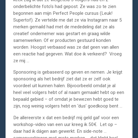
onderbelichte foto’s had gepost. Ze was zo te zien
begonnen aan mijn Perfect People cursus (Leuk!
Supertof). Ze vertelde me dat ze via Instagram naar 5
merken gemaild had met de mededeling dat ze als
creatief ondernemer was gestart en graag wilde
samenwerken. Of er producten gestuurd konden
worden. Hoogst verbaasd was ze dat geen van allen
een reactie had gegeven. Wat doe ik verkeerd? Vroeg
ze mij …
Sponsoring is gebaseerd op geven en nemen. Je krijgt
sponsoring als het bedrijf ziet dat ze er zelf ook
voordeel uit kunnen halen. Bijvoorbeeld omdat je al
heel veel volgers hebt of al naam gemaakt hebt op een
bepaald gebied – of omdat je bewezen hebt goed te
zijn, nog weinig volgers hebt en ‘dus’ goedkoop bent …
De allereerste x dat een bedrijf mij geld gaf voor een
workshop-video van een uur kreeg ik 50€. Let op –
daar had ik dágen aan gewerkt. En side-note …
samenwerkingen met grote merken … dat klinkt heel