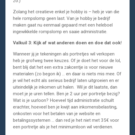
zo.)
Zolang het creatieve enkel je hobby is – heb je van die
hele rompslomp geen last. Van je hobby je bedrijf
maken gaat nu eenmaal gepaard met een heleboel
ingewikkelde rompslomp en saaie administratie.
Valkuil 3: Kijk af wat anderen doen en doe dat ook
!
Wanneer jij je tekeningen als portretjes wil verkopen
heb je grofweg twee keuzes. Of je doet het voor de lol,
bent blij dat het een extra zakcentje is voor nieuwe
materialen (zo begon ik) … en daar is niets mis mee. Of
je wil het echt als serieus bedrijf laten uitgroeien en er
uiteindelijk je inkomen uit halen. Wil je dit laatste, dan
moet je je uren tellen. Ben je 2 uur per portretje bezig?
Wat is je uurloon? Hoeveel tijd administratie schuilt
erachter, hoeveel ben je kwijt aan inkomensbelasting,
onkosten voor het betalen van je website en
betalingssystemen … dan red je het niet met 35€ voor
een portretje als je het minimumloon wil verdienen.