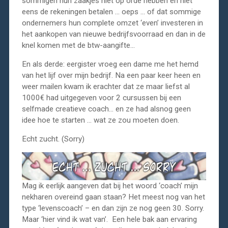
sommigen hun zaakjes niet op orde hebben en niet
eens de rekeningen betalen … oeps … of dat sommige
ondernemers hun complete omzet ‘even’ investeren in
het aankopen van nieuwe bedrijfsvoorraad en dan in de
knel komen met de btw-aangifte…
En als derde: eergister vroeg een dame me het hemd
van het lijf over mijn bedrijf. Na een paar keer heen en
weer mailen kwam ik erachter dat ze maar liefst al
1000€ had uitgegeven voor 2 cursussen bij een
selfmade creatieve coach… en ze had alsnog geen
idee hoe te starten … wat ze zou moeten doen.
Echt zucht. (Sorry)
Mag ik eerlijk aangeven dat bij het woord ‘coach’ mijn
nekharen overeind gaan staan? Het meest nog van het
type ‘levenscoach’ – en dan zijn ze nog geen 30. Sorry.
Maar ‘hier vind ik wat van’. Een hele bak aan ervaring