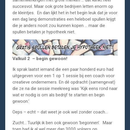
succesvol. Maar ook grote bedrijven letten enorm op
de kleintjes. En dan lijkt het in het begin leuk dat je voor
een dag lang demonstraties een heleboel spullen krijgt
die je anders nooit zou kunnen kopen … maar die
spullen betalen je hypotheek niet.
Valkuil 2 – begin gewoon!
Ik sprak laatst iemand die een paar honderd euro had
uitgegeven voor een 1 op 1 sessie bij een coach voor
creatieve ondernemers. En dé opdracht (samengevat)
die ze na die sessie meekreeg was ‘Kijk eens rond naar
wat er nodig is om als bedrijf te starten en begin
gewoon.’
Oeps – echt – dat weet je ook wel zonder coach…
Zucht… Tuurlijk ik ben ook gewoon ‘begonnen’. Maar
toen had ik al wel meer dan 3000 volgers op