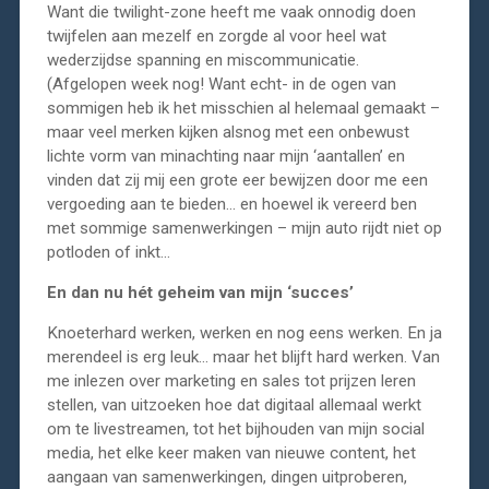
Want die twilight-zone heeft me vaak onnodig doen
twijfelen aan mezelf en zorgde al voor heel wat
wederzijdse spanning en miscommunicatie.
(Afgelopen week nog! Want echt- in de ogen van
sommigen heb ik het misschien al helemaal gemaakt –
maar veel merken kijken alsnog met een onbewust
lichte vorm van minachting naar mijn ‘aantallen’ en
vinden dat zij mij een grote eer bewijzen door me een
vergoeding aan te bieden… en hoewel ik vereerd ben
met sommige samenwerkingen – mijn auto rijdt niet op
potloden of inkt…
En dan nu hét geheim van mijn ‘succes’
Knoeterhard werken, werken en nog eens werken. En ja
merendeel is erg leuk… maar het blijft hard werken. Van
me inlezen over marketing en sales tot prijzen leren
stellen, van uitzoeken hoe dat digitaal allemaal werkt
om te livestreamen, tot het bijhouden van mijn social
media, het elke keer maken van nieuwe content, het
aangaan van samenwerkingen, dingen uitproberen,