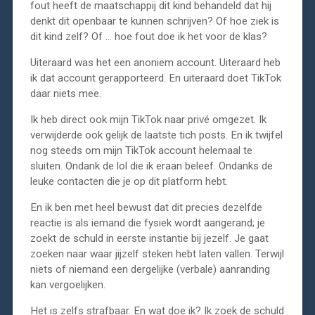
fout heeft de maatschappij dit kind behandeld dat hij
denkt dit openbaar te kunnen schrijven? Of hoe ziek is
dit kind zelf? Of … hoe fout doe ik het voor de klas?
Uiteraard was het een anoniem account. Uiteraard heb
ik dat account gerapporteerd. En uiteraard doet TikTok
daar niets mee.
Ik heb direct ook mijn TikTok naar privé omgezet. Ik
verwijderde ook gelijk de laatste tich posts. En ik twijfel
nog steeds om mijn TikTok account helemaal te
sluiten. Ondank de lol die ik eraan beleef. Ondanks de
leuke contacten die je op dit platform hebt.
En ik ben met heel bewust dat dit precies dezelfde
reactie is als iemand die fysiek wordt aangerand; je
zoekt de schuld in eerste instantie bij jezelf. Je gaat
zoeken naar waar jijzelf steken hebt laten vallen. Terwijl
niets of niemand een dergelijke (verbale) aanranding
kan vergoelijken.
Het is zelfs strafbaar. En wat doe ik? Ik zoek de schuld