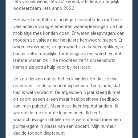
Iets vernieuwend, iets activerend, iets leuk en tegelijk
ook leerzaam. Iets anno 2022.
Het werd een Kahoot-achtige LessonUp-les met heel
veel actieve vraag-elementen waarbij leerlingen via hun
mobieltje mee konden doen. Er waren sleepvragen; dan
moeten ze vakjes naar het juiste kernwoord slepen. Er
waren invulvragen, vragen waarbij ze konden gokken, ik
had er zelfs mogelijke toetsvragen in verwerkt. En dat
laatste wisten ze – ze mochten zelfs screenshots
nemen als extra hulp voor bij het leren.
Je zou denken dat ze het leuk vinden. En dat ze dan
meedoen… er de aandacht bij hebben. Tenminste, dat
had ik wel verwacht. De afgelopen 5 jaar kreeg ik met
dit soort lessen alleen maar heel positieve feedback
van ‘mijn pubers’ . Maar deze keer liep dat anders. Ik
worstelde me door de lessen heen. Ik bleef
waarschuwingen uitdelen en ik werd steeds meer een
politie-agent in plaats van een docent. Mijn humeur
daalde tot een dieptepunt.