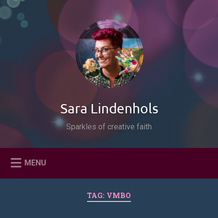
Naar
de
Zoeken
inhoud
springen
Sara Lindenhols
Sparkles of creative faith
MENU
TAG:
VMBO