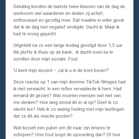
Gelukkig konden de laatste twee klassen van de dag de
werkvorm wel waarderen en deden zij actief,
enthousiast en gezellig mee. Dat maakte in ieder geval
dat ik de dag niet negatief eindigde. Dacht ik. Maar ik
had te vroeg gejuicht.
Uitgeteld na zo een lange lesdag gevolgd door 1,5 uur
file plofte ik thuis op de bank… ik dacht even lui te
scrollen door mijn socials. Fout.
‘U bent mijn docent – zal ik u in de kont boren?’
Deze reactie op 1 van mijn domme TikTok-filmpjes had
ik niet verwacht. In een reflex verwijderde ik hem. Had
iemand dit gezien? Wat moeten mensen wel niet van
me denken? Hoe lang stond dit er al op? Geef ik zo
slecht les? Heb ik zo weinig feeling met mijn leerlingen
dat ze dit als reactie posten?
Wat bezielt een puber om dit naar zijn lerares te
schrijven? Hoe fout loopt de opvoeding dan? Of hoe