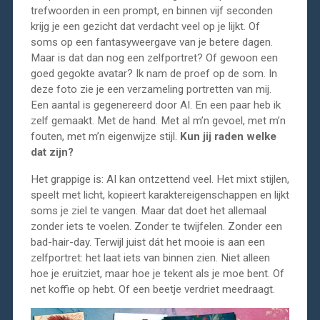
trefwoorden in een prompt, en binnen vijf seconden
krijg je een gezicht dat verdacht veel op je lijkt. Of
soms op een fantasyweergave van je betere dagen.
Maar is dat dan nog een zelfportret? Of gewoon een
goed gegokte avatar? Ik nam de proef op de som. In
deze foto zie je een verzameling portretten van mij.
Een aantal is gegenereerd door AI. En een paar heb ik
zelf gemaakt. Met de hand. Met al m’n gevoel, met m’n
fouten, met m’n eigenwijze stijl.
Kun jij raden welke
dat zijn?
Het grappige is: AI kan ontzettend veel. Het mixt stijlen,
speelt met licht, kopieert karaktereigenschappen en lijkt
soms je ziel te vangen. Maar dat doet het allemaal
zonder iets te voelen. Zonder te twijfelen. Zonder een
bad-hair-day. Terwijl juist dát het mooie is aan een
zelfportret: het laat iets van binnen zien. Niet alleen
hoe je eruitziet, maar hoe je tekent als je moe bent. Of
net koffie op hebt. Of een beetje verdriet meedraagt.