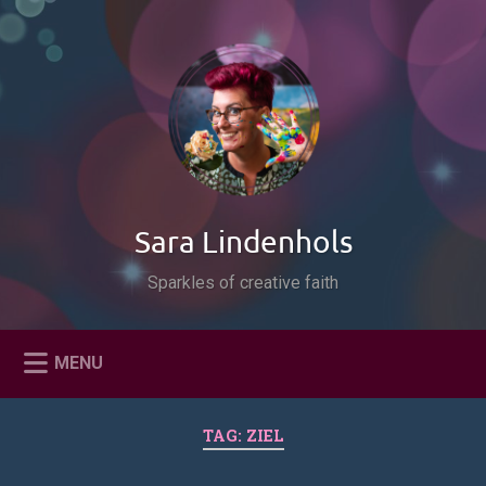
Naar
de
Zoeken
inhoud
springen
Sara Lindenhols
Sparkles of creative faith
MENU
TAG:
ZIEL