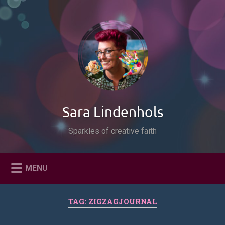
Naar
de
Zoeken
inhoud
springen
Sara Lindenhols
Sparkles of creative faith
MENU
TAG:
ZIGZAGJOURNAL