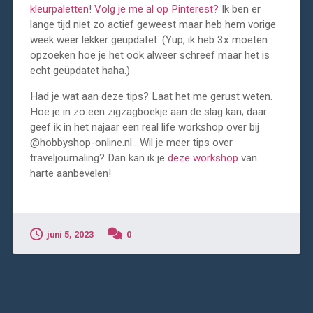
kleurpaletten
!
Volg je me al op Pinterest?
Ik ben er
lange tijd niet zo actief geweest maar heb hem vorige
week weer lekker geüpdatet. (Yup, ik heb 3x moeten
opzoeken hoe je het ook alweer schreef maar het is
echt geüpdatet haha.)
Had je wat aan deze tips? Laat het me gerust weten.
Hoe je in zo een zigzagboekje aan de slag kan; daar
geef ik in het najaar een real life workshop over bij
@hobbyshop-online.nl . Wil je meer tips over
traveljournaling? Dan kan ik je
deze workshop
van
harte aanbevelen!
juni 5, 2023
0