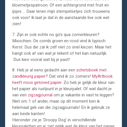
bloemetjespatroon. Of een achtergrond met fruit en
ijsjes … Daar lenen mijn stempelsetjes zich trouwens
ook voor! Ik laat je dat in de aanstaande live ook wel
zien!
7. Zijn er ook echte no go’s qua zomerkleuren?
Misschien. De combi groen en rood vind ik typisch
Kerst. Dus die zal ik zelf niet zo snel kiezen. Maar het
hangt ook af van wat je tekent of het kan natuurlijk.
Dus kies vooral wat bij je past!
8. Heb je al eens gedacht aan een
schetsboek met
zandkleurig papier
? Dat vind ik zo zomers!
MyArtbook
heeft mooi getoned papier
. Zo heb je gelijk de kleur van
het papier als rustpunt in je kleurpalet. Of wat dacht je
van een
zigzagjournal
om je vakantie in vast te leggen?
Niet om 1 of ander, maar op dit moment ben ik
helemaal gek van die zigzagjournals! En ik gebruik ze
aan beide kanten!
Hieronder zie je ‘Droopy Dog’ in verschillende
kleurpaletten en je ziet gelijk wat de kleur van het papier