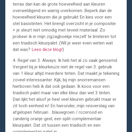
terras dan kan de grote hoeveelheid aan kleuren
overweldigend en warrig overkomen. Beperk dan de
hoeveelheid kleuren die je gebruikt En kies voor een
stel basistinten. Het brengt overzicht in je compositie
+ je sleurt niet onnodig met teveel materiaal. Zo
probeer ik in mijn zigzagboekje mezelf te limiteren tot
een triadisch kleurpalet. (Wil je weer even weten wat
dat was?
Lees deze blog!
)
4. Regel van 3. Always. Ik heb het al zo vaak genoemd.
Vergeet bij je kleurkeuze niet de regel van 3: gebruik
van 1 kleur altijd meerdere tinten. Dat maakt je tekening
zoveel interessanter. Kijk, bij mijn snorremansen
hierboven heb ik dat ook gedaan. Ik koos voor een
triadisch palet maar van elke kleur dan wel 3 tinten.
Dan lijkt het alsof je heel veel kleuren gebruikt maar er
zit toch eenheid in! En hieronder, mijn reisverslag van
afgelopen februari …blauwgroen / rozerood en
zanderig oranje-geel; een split-complementair
kleurpalet. Dat zit tussen een triadisch en een
complementair palet in.