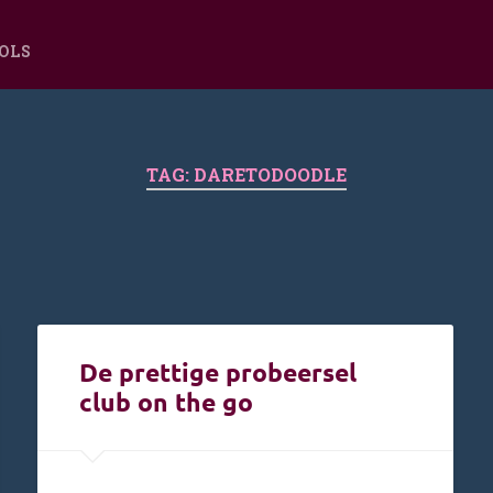
OOLS
TAG:
DARETODOODLE
De prettige probeersel
club on the go