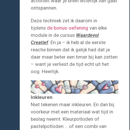
activiteit waar je brein letterlijk van gaat
ontspannen.
Deze techniek zet ik daarom in
tijdens
de bonus-oefening
van elke
module in de cursus
Waardevol
Creatief
. En ja – ik heb al de eerste
reactie binnen dat ik gelijk had dat je
daar maar beter een timer bij kan zetten
– want je verliest de tijd echt uit het
oog. Heerlijk.
Inkleuren
Niet tekenen maar inkleuren. En dan bij
voorkeur met een materiaal wat tijd in
beslag neemt. Kleurpotloden of
pastelpotloden … of een combi van