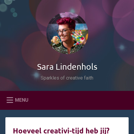
Naar
de
Zoeken
inhoud
springen
Sara Lindenhols
Sparkles of creative faith
MENU
Hoeveel creativi-tijd heb jij?