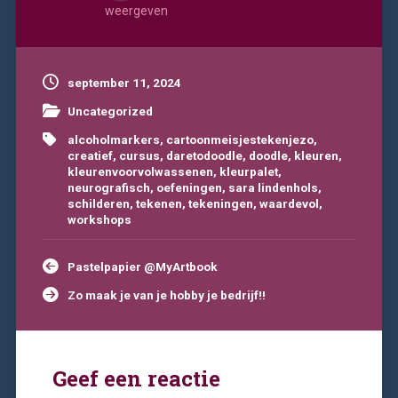
weergeven
september 11, 2024
Uncategorized
alcoholmarkers
,
cartoonmeisjestekenjezo
,
creatief
,
cursus
,
daretodoodle
,
doodle
,
kleuren
,
kleurenvoorvolwassenen
,
kleurpalet
,
neurografisch
,
oefeningen
,
sara lindenhols
,
schilderen
,
tekenen
,
tekeningen
,
waardevol
,
workshops
Bericht
Pastelpapier @MyArtbook
navigatie
Zo maak je van je hobby je bedrijf!!
Geef een reactie