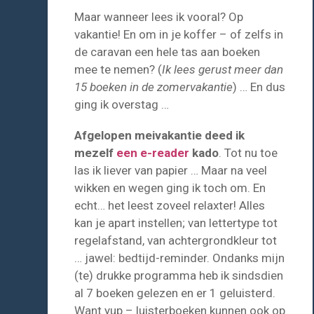
Maar wanneer lees ik vooral? Op
vakantie! En om in je koffer – of zelfs in
de caravan een hele tas aan boeken
mee te nemen? (
Ik lees gerust meer dan
15 boeken in de zomervakantie
) … En dus
ging ik overstag …
Afgelopen meivakantie deed ik
mezelf
een e-reader
kado
. Tot nu toe
las ik liever van papier … Maar na veel
wikken en wegen ging ik toch om. En
echt… het leest zoveel relaxter! Alles
kan je apart instellen; van lettertype tot
regelafstand, van achtergrondkleur tot
… jawel: bedtijd-reminder. Ondanks mijn
(te) drukke programma heb ik sindsdien
al 7 boeken gelezen en er 1 geluisterd.
Want yup – luisterboeken kunnen ook op