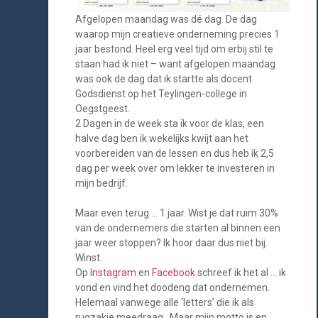
Afgelopen maandag was dé dag. De dag
waarop mijn creatieve onderneming precies 1
jaar bestond. Heel erg veel tijd om erbij stil te
staan had ik niet – want afgelopen maandag
was ook de dag dat ik startte als docent
Godsdienst op het Teylingen-college in
Oegstgeest.
2 Dagen in de week sta ik voor de klas, een
halve dag ben ik wekelijks kwijt aan het
voorbereiden van de lessen en dus heb ik 2,5
dag per week over om lekker te investeren in
mijn bedrijf.
Maar even terug … 1 jaar. Wist je dat ruim 30%
van de ondernemers die starten al binnen een
jaar weer stoppen? Ik hoor daar dus niet bij.
Winst.
Op
Instagram
en
Facebook
schreef ik het al … ik
vond en vind het doodeng dat ondernemen.
Helemaal vanwege alle ‘letters’ die ik als
rugzakje meedraag. Maar mijn motto is en