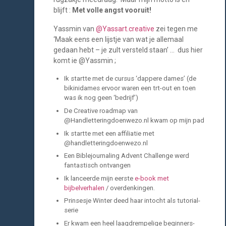
blijft :
Met volle angst vooruit!
Yassmin van
@Yassart.creative
zei tegen me
‘Maak eens een lijstje van wat je allemaal
gedaan hebt – je zult versteld staan’ … dus hier
komt ie @Yassmin ;
Ik startte met de cursus ‘dappere dames’ (de
bikinidames ervoor waren een trt-out en toen
was ik nog geen ‘bedrijf’)
De Creative roadmap van
@Handletteringdoenwezo.nl kwam op mijn pad
Ik startte met een affiliatie met
@handletteringdoenwezo.nl
Een Biblejournaling Advent Challenge werd
fantastisch ontvangen
Ik lanceerde mijn eerste
e-book met
bijbelverhalen
/ overdenkingen.
Prinsesje Winter deed haar intocht als tutorial-
serie
Er kwam een heel laagdrempelige beginners-