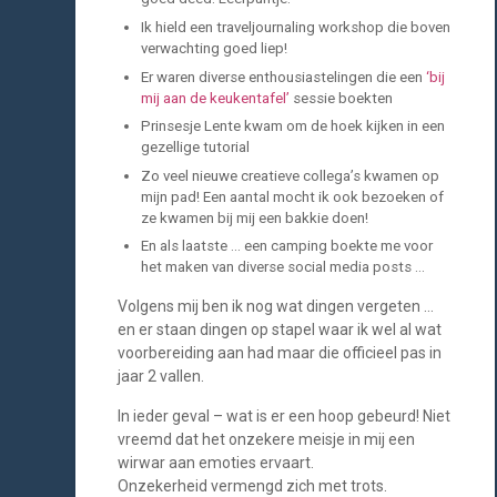
Ik hield een traveljournaling workshop die boven
verwachting goed liep!
Er waren diverse enthousiastelingen die een
‘bij
mij aan de keukentafel’
sessie boekten
Prinsesje Lente kwam om de hoek kijken in een
gezellige tutorial
Zo veel nieuwe creatieve collega’s kwamen op
mijn pad! Een aantal mocht ik ook bezoeken of
ze kwamen bij mij een bakkie doen!
En als laatste … een camping boekte me voor
het maken van diverse social media posts …
Volgens mij ben ik nog wat dingen vergeten …
en er staan dingen op stapel waar ik wel al wat
voorbereiding aan had maar die officieel pas in
jaar 2 vallen.
In ieder geval – wat is er een hoop gebeurd! Niet
vreemd dat het onzekere meisje in mij een
wirwar aan emoties ervaart.
Onzekerheid vermengd zich met trots.