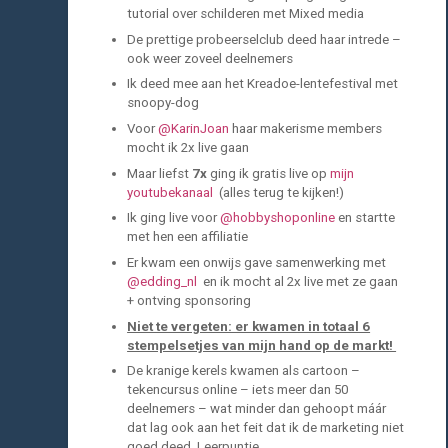
tutorial over schilderen met Mixed media
De prettige probeerselclub deed haar intrede –
ook weer zoveel deelnemers
Ik deed mee aan het Kreadoe-lentefestival met
snoopy-dog
Voor
@KarinJoan
haar makerisme members
mocht ik 2x live gaan
Maar liefst
7x
ging ik gratis live op
mijn
youtubekanaal
(alles terug te kijken!)
Ik ging live voor
@hobbyshoponline
en startte
met hen een affiliatie
Er kwam een onwijs gave samenwerking met
@edding_nl
en ik mocht al 2x live met ze gaan
+ ontving sponsoring
Niet te vergeten: er kwamen in totaal 6
stempelsetjes van mijn hand op de markt!
De kranige kerels kwamen als cartoon –
tekencursus online – iets meer dan 50
deelnemers – wat minder dan gehoopt máár
dat lag ook aan het feit dat ik de marketing niet
goed deed. Leerpuntje.