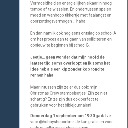
Vermoeidheid en energie lijken elkaar in hoog
tempo af te wisselen. En ondertussen spelen
moed en wanhoop tikkertje met faalangst en
doorzettingsvermogen … haha
En dan nam ik ook nog eens ontslag op school A
om het proces aan te gaan van solliciteren en
opnieuw te beginnen bij school B.
Jeetje… geen wonder dat mijn hoofd de
laatste tijd soms overloopt en ik soms het
idee heb als een kip zonder kop rond te
rennen haha.
Maar intussen zijn ze er dus ook: mijn
Christmas Crew stempelsetjes! Zijn ze niet
schattig? En ze zijn dus ook perfect te
gebruiken voor het biblejournalen!
Donderdag 1 september om 19:30
ga ik live
voor @hobbyshoponline. Je kan gratis en voor
niets gezellig aansluiten via mijn