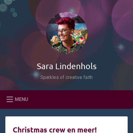
Naar
de
Zoeken
inhoud
springen
Sara Lindenhols
Sparkles of creative faith
MENU
Christmas crew en meer!