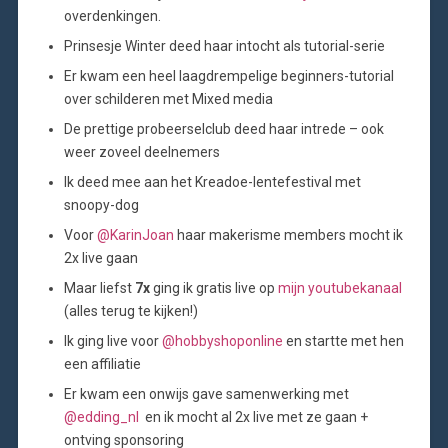
overdenkingen.
Prinsesje Winter deed haar intocht als tutorial-serie
Er kwam een heel laagdrempelige beginners-tutorial
over schilderen met Mixed media
De prettige probeerselclub deed haar intrede – ook
weer zoveel deelnemers
Ik deed mee aan het Kreadoe-lentefestival met
snoopy-dog
Voor
@KarinJoan
haar makerisme members mocht ik
2x live gaan
Maar liefst
7x
ging ik gratis live op
mijn youtubekanaal
(alles terug te kijken!)
Ik ging live voor
@hobbyshoponline
en startte met hen
een affiliatie
Er kwam een onwijs gave samenwerking met
@edding_nl
en ik mocht al 2x live met ze gaan +
ontving sponsoring