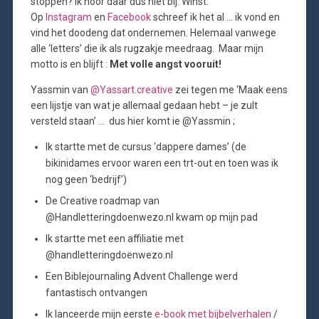
stoppen? Ik hoor daar dus niet bij. Winst.
Op
Instagram
en
Facebook
schreef ik het al … ik vond en
vind het doodeng dat ondernemen. Helemaal vanwege
alle ‘letters’ die ik als rugzakje meedraag. Maar mijn
motto is en blijft :
Met volle angst vooruit!
Yassmin van
@Yassart.creative
zei tegen me ‘Maak eens
een lijstje van wat je allemaal gedaan hebt – je zult
versteld staan’ … dus hier komt ie @Yassmin ;
Ik startte met de cursus ‘dappere dames’ (de
bikinidames ervoor waren een trt-out en toen was ik
nog geen ‘bedrijf’)
De Creative roadmap van
@Handletteringdoenwezo.nl kwam op mijn pad
Ik startte met een affiliatie met
@handletteringdoenwezo.nl
Een Biblejournaling Advent Challenge werd
fantastisch ontvangen
Ik lanceerde mijn eerste
e-book met bijbelverhalen
/