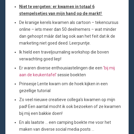
Niet te vergeten: er kwamen in totaal 6
stempelsetjes van mijn hand op de markt!
De kranige kerels kwamen als cartoon – tekencursus
online – iets meer dan 50 deelnemers – wat minder
dan gehoopt máár dat lag ook aan het feit dat ik de
marketing niet goed deed. Leerpuntje.
Ik hield een traveljournaling workshop die boven
verwachting goed liep!
Er waren diverse enthousiastelingen die een
‘bij mij
aan de keukentafel’
sessie boekten
Prinsesje Lente kwam om de hoek kijken in een
gezellige tutorial
Zo veel nieuwe creatieve collega’s kwamen op mijn
pad! Een aantal mocht ik ook bezoeken of ze kwamen
bij mij een bakkie doen!
En als laatste … een camping boekte me voor het
maken van diverse social media posts …