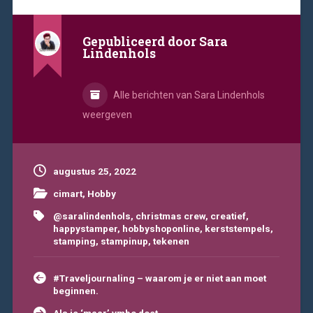
Gepubliceerd door
Sara
Lindenhols
Alle berichten van Sara Lindenhols
weergeven
augustus 25, 2022
cimart
,
Hobby
@saralindenhols
,
christmas crew
,
creatief
,
happystamper
,
hobbyshoponline
,
kerststempels
,
stamping
,
stampinup
,
tekenen
Bericht
#Traveljournaling – waarom je er niet aan moet
navigatie
beginnen.
Als je ‘maar’ vmbo doet…