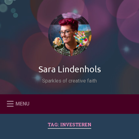
Naar
de
Zoeken
inhoud
springen
Sara Lindenhols
Sparkles of creative faith
MENU
TAG:
INVESTEREN