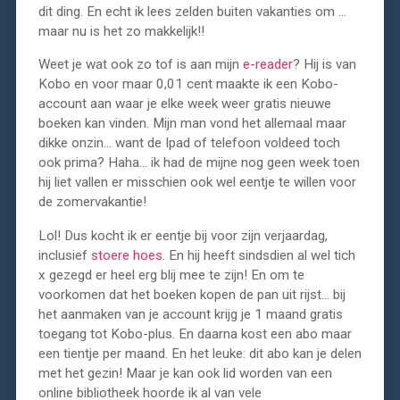
dit ding. En echt ik lees zelden buiten vakanties om …
maar nu is het zo makkelijk!!
Weet je wat ook zo tof is aan mijn
e-reader
? Hij is van
Kobo en voor maar 0,01 cent maakte ik een Kobo-
account aan waar je elke week weer gratis nieuwe
boeken kan vinden. Mijn man vond het allemaal maar
dikke onzin… want de Ipad of telefoon voldeed toch
ook prima? Haha… ik had de mijne nog geen week toen
hij liet vallen er misschien ook wel eentje te willen voor
de zomervakantie!
Lol! Dus kocht ik er eentje bij voor zijn verjaardag,
inclusief
stoere hoes
. En hij heeft sindsdien al wel tich
x gezegd er heel erg blij mee te zijn! En om te
voorkomen dat het boeken kopen de pan uit rijst… bij
het aanmaken van je account krijg je 1 maand gratis
toegang tot Kobo-plus. En daarna kost een abo maar
een tientje per maand. En het leuke: dit abo kan je delen
met het gezin! Maar je kan ook lid worden van een
online bibliotheek hoorde ik al van vele