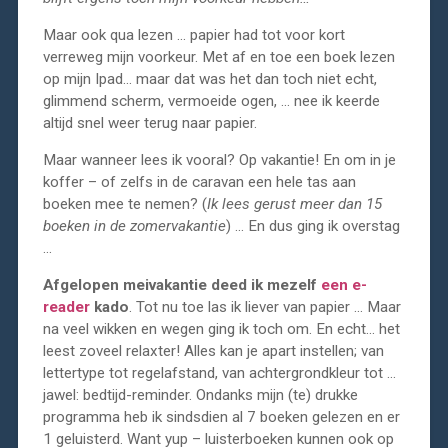
Maar ook qua lezen … papier had tot voor kort
verreweg mijn voorkeur. Met af en toe een boek lezen
op mijn Ipad… maar dat was het dan toch niet echt,
glimmend scherm, vermoeide ogen, … nee ik keerde
altijd snel weer terug naar papier.
Maar wanneer lees ik vooral? Op vakantie! En om in je
koffer – of zelfs in de caravan een hele tas aan
boeken mee te nemen? (
Ik lees gerust meer dan 15
boeken in de zomervakantie
) … En dus ging ik overstag
…
Afgelopen meivakantie deed ik mezelf
een e-
reader
kado
. Tot nu toe las ik liever van papier … Maar
na veel wikken en wegen ging ik toch om. En echt… het
leest zoveel relaxter! Alles kan je apart instellen; van
lettertype tot regelafstand, van achtergrondkleur tot …
jawel: bedtijd-reminder. Ondanks mijn (te) drukke
programma heb ik sindsdien al 7 boeken gelezen en er
1 geluisterd. Want yup – luisterboeken kunnen ook op