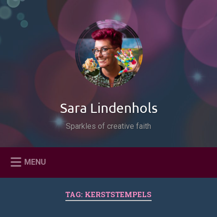
Naar
de
Zoeken
inhoud
springen
Sara Lindenhols
Sparkles of creative faith
MENU
TAG:
KERSTSTEMPELS