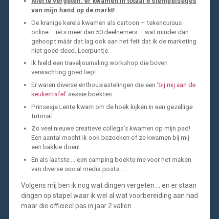
Niet te vergeten: er kwamen in totaal 6 stempelsetjes
van mijn hand op de markt!
De kranige kerels kwamen als cartoon – tekencursus
online – iets meer dan 50 deelnemers – wat minder dan
gehoopt máár dat lag ook aan het feit dat ik de marketing
niet goed deed. Leerpuntje.
Ik hield een traveljournaling workshop die boven
verwachting goed liep!
Er waren diverse enthousiastelingen die een
‘bij mij aan de
keukentafel’
sessie boekten
Prinsesje Lente kwam om de hoek kijken in een gezellige
tutorial
Zo veel nieuwe creatieve collega’s kwamen op mijn pad!
Een aantal mocht ik ook bezoeken of ze kwamen bij mij
een bakkie doen!
En als laatste … een camping boekte me voor het maken
van diverse social media posts …
Volgens mij ben ik nog wat dingen vergeten … en er staan
dingen op stapel waar ik wel al wat voorbereiding aan had
maar die officieel pas in jaar 2 vallen.