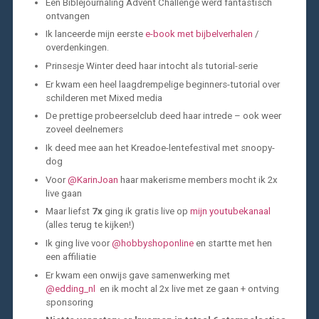
Een Biblejournaling Advent Challenge werd fantastisch
ontvangen
Ik lanceerde mijn eerste
e-book met bijbelverhalen
/
overdenkingen.
Prinsesje Winter deed haar intocht als tutorial-serie
Er kwam een heel laagdrempelige beginners-tutorial over
schilderen met Mixed media
De prettige probeerselclub deed haar intrede – ook weer
zoveel deelnemers
Ik deed mee aan het Kreadoe-lentefestival met snoopy-
dog
Voor
@KarinJoan
haar makerisme members mocht ik 2x
live gaan
Maar liefst
7x
ging ik gratis live op
mijn youtubekanaal
(alles terug te kijken!)
Ik ging live voor
@hobbyshoponline
en startte met hen
een affiliatie
Er kwam een onwijs gave samenwerking met
@edding_nl
en ik mocht al 2x live met ze gaan + ontving
sponsoring