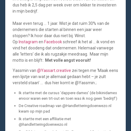
dus heb ik 2,5 dag per week over om lekker te investeren
in mijn bedrijf.
Maar even terug … 1 jaar. Wist je dat ruim 30% van de
ondernemers die starten al binnen een jaar weer
stoppen? Ik hoor daar dus niet bij. Winst.
Op
Instagram
en
Facebook
schreef ik het al … ik vond en
vind het doodeng dat ondernemen. Helemaal vanwege
alle ‘letters’ die ik als rugzakje meedraag. Maar mijn
motto is en blijft :
Met volle angst vooruit!
Yassmin van
@Yassart.creative
zei tegen me ‘Maak eens
een lijstje van wat je allemaal gedaan hebt – je zult
versteld staan’ … dus hier komt ie @Yassmin ;
Ik startte met de cursus ‘dappere dames’ (de bikinidames
ervoor waren een trt-out en toen was ik nog geen ‘bedrijf’)
De Creative roadmap van @Handletteringdoenwezo.nl
kwam op mijn pad
Ik startte met een affiliatie met
@handletteringdoenwezo.nl