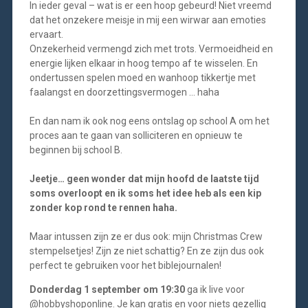
In ieder geval – wat is er een hoop gebeurd! Niet vreemd
dat het onzekere meisje in mij een wirwar aan emoties
ervaart.
Onzekerheid vermengd zich met trots. Vermoeidheid en
energie lijken elkaar in hoog tempo af te wisselen. En
ondertussen spelen moed en wanhoop tikkertje met
faalangst en doorzettingsvermogen … haha
En dan nam ik ook nog eens ontslag op school A om het
proces aan te gaan van solliciteren en opnieuw te
beginnen bij school B.
Jeetje… geen wonder dat mijn hoofd de laatste tijd
soms overloopt en ik soms het idee heb als een kip
zonder kop rond te rennen haha.
Maar intussen zijn ze er dus ook: mijn Christmas Crew
stempelsetjes! Zijn ze niet schattig? En ze zijn dus ook
perfect te gebruiken voor het biblejournalen!
Donderdag 1 september om 19:30
ga ik live voor
@hobbyshoponline. Je kan gratis en voor niets gezellig