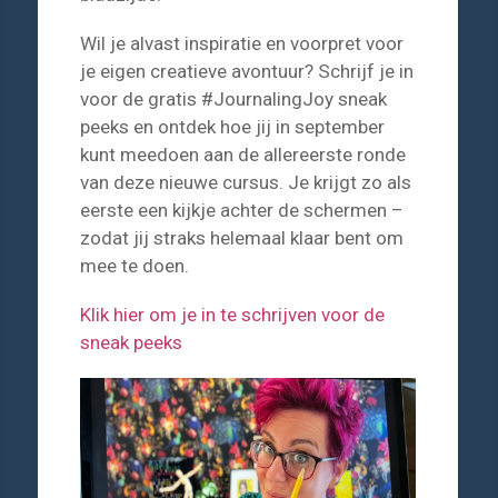
Wil je alvast inspiratie en voorpret voor
je eigen creatieve avontuur? Schrijf je in
voor de gratis #JournalingJoy sneak
peeks en ontdek hoe jij in september
kunt meedoen aan de allereerste ronde
van deze nieuwe cursus. Je krijgt zo als
eerste een kijkje achter de schermen –
zodat jij straks helemaal klaar bent om
mee te doen.
Klik hier om je in te schrijven voor de
sneak peeks