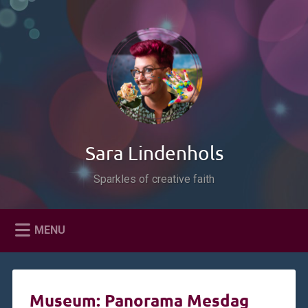
Naar
de
Zoeken
inhoud
springen
Sara Lindenhols
Sparkles of creative faith
MENU
Museum: Panorama Mesdag