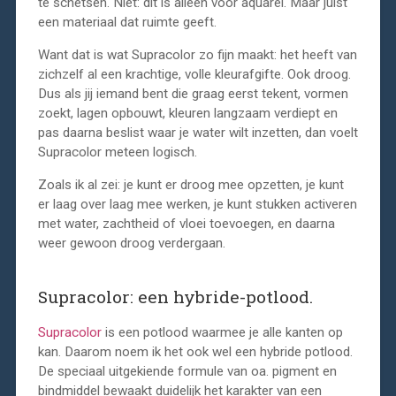
te schetsen. Niet: dit is alleen voor aquarel. Maar juist
een materiaal dat ruimte geeft.
Want dat is wat Supracolor zo fijn maakt: het heeft van
zichzelf al een krachtige, volle kleurafgifte. Ook droog.
Dus als jij iemand bent die graag eerst tekent, vormen
zoekt, lagen opbouwt, kleuren langzaam verdiept en
pas daarna beslist waar je water wilt inzetten, dan voelt
Supracolor meteen logisch.
Zoals ik al zei: je kunt er droog mee opzetten, je kunt
er laag over laag mee werken, je kunt stukken activeren
met water, zachtheid of vloei toevoegen, en daarna
weer gewoon droog verdergaan.
Supracolor: een hybride-potlood.
Supracolor
is een potlood waarmee je alle kanten op
kan. Daarom noem ik het ook wel een hybride potlood.
De speciaal uitgekiende formule van oa. pigment en
bindmiddel bewaakt duidelijk het karakter van een