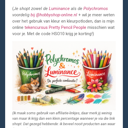
(
Je shopt zowel de
Luminance
als de
Polychromos
voordelig
bij @hobbyshop-online.nl
+ wil je meer weten
over het gebruik van kleur en kleurpotloden, dan is mijn
online
tekencursus Pretty Pencil People
misschien wat
voor je. Met de code HSO10 krijg je korting!)
(Ik maak soms gebruik van affiliatie-linkjes, daar merk jij weinig
van maar ik krijg dan een klein percentage wanneer je via die link
shopt. Dat gezegd hebbende: ik beveel nooit producten aan waar