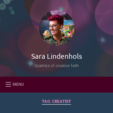
Naar
de
Zoeken
inhoud
springen
Sara Lindenhols
Sparkles of creative faith
MENU
TAG:
CREATIEF