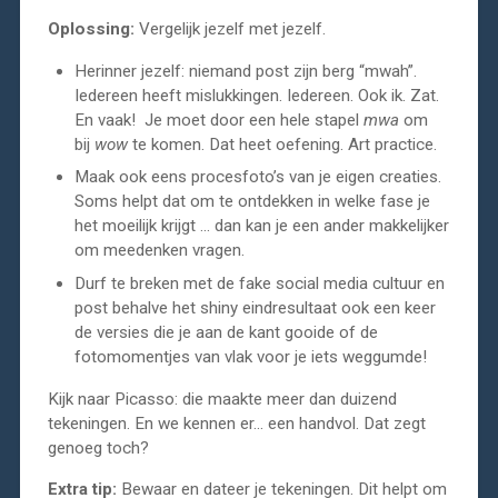
Oplossing:
Vergelijk jezelf met jezelf.
Herinner jezelf: niemand post zijn berg “mwah”.
Iedereen heeft mislukkingen. Iedereen. Ook ik. Zat.
En vaak! Je moet door een hele stapel
mwa
om
bij
wow
te komen. Dat heet oefening. Art practice.
Maak ook eens procesfoto’s van je eigen creaties.
Soms helpt dat om te ontdekken in welke fase je
het moeilijk krijgt … dan kan je een ander makkelijker
om meedenken vragen.
Durf te breken met de fake social media cultuur en
post behalve het shiny eindresultaat ook een keer
de versies die je aan de kant gooide of de
fotomomentjes van vlak voor je iets weggumde!
Kijk naar Picasso: die maakte meer dan duizend
tekeningen. En we kennen er… een handvol. Dat zegt
genoeg toch?
Extra tip:
Bewaar en dateer je tekeningen. Dit helpt om