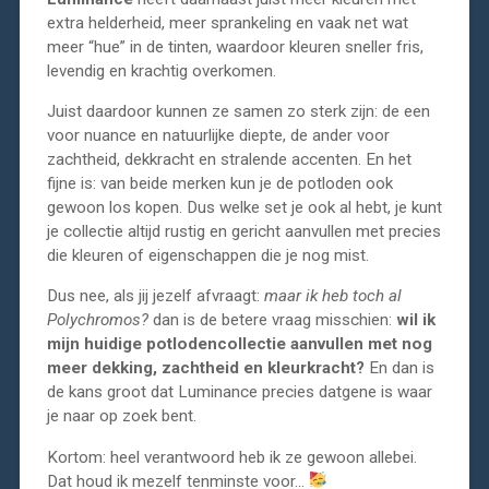
extra helderheid, meer sprankeling en vaak net wat
meer “hue” in de tinten, waardoor kleuren sneller fris,
levendig en krachtig overkomen.
Juist daardoor kunnen ze samen zo sterk zijn: de een
voor nuance en natuurlijke diepte, de ander voor
zachtheid, dekkracht en stralende accenten. En het
fijne is: van beide merken kun je de potloden ook
gewoon los kopen. Dus welke set je ook al hebt, je kunt
je collectie altijd rustig en gericht aanvullen met precies
die kleuren of eigenschappen die je nog mist.
Dus nee, als jij jezelf afvraagt:
maar ik heb toch al
Polychromos?
dan is de betere vraag misschien:
wil ik
mijn huidige potlodencollectie aanvullen met nog
meer dekking, zachtheid en kleurkracht?
En dan is
de kans groot dat Luminance precies datgene is waar
je naar op zoek bent.
Kortom: heel verantwoord heb ik ze gewoon allebei.
Dat houd ik mezelf tenminste voor…