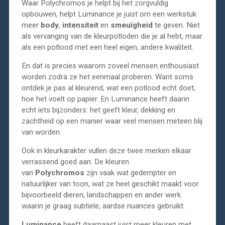
Waar Polychromos je helpt bij het zorgvuldig
opbouwen, helpt Luminance je juist om een werkstuk
meer
body
,
intensiteit
en
smeuïgheid
te geven. Niet
als vervanging van de kleurpotloden die je al hebt, maar
als een potlood met een heel eigen, andere kwaliteit.
En dat is precies waarom zoveel mensen enthousiast
worden zodra ze het eenmaal proberen. Want soms
ontdek je pas al kleurend, wat een potlood echt doet,
hoe het voelt op papier. En Luminance heeft daarin
echt iets bijzonders: het geeft kleur, dekking en
zachtheid op een manier waar veel mensen meteen blij
van worden.
Ook in kleurkarakter vullen deze twee merken elkaar
verrassend goed aan. De kleuren
van
Polychromos
zijn vaak wat gedempter en
natuurlijker van toon, wat ze heel geschikt maakt voor
bijvoorbeeld dieren, landschappen en ander werk
waarin je graag subtiele, aardse nuances gebruikt.
Luminance
heeft daarnaast juist meer kleuren met