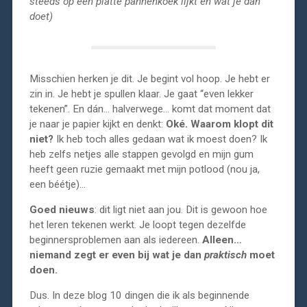
steeds op een platte pannenkoek lijkt en wat je dan
doet)
Misschien herken je dit. Je begint vol hoop. Je hebt er
zin in. Je hebt je spullen klaar. Je gaat “even lekker
tekenen”. En dán… halverwege… komt dat moment dat
je naar je papier kijkt en denkt:
Oké. Waarom klopt dit
niet?
Ik heb toch alles gedaan wat ik moest doen? Ik
heb zelfs netjes alle stappen gevolgd en mijn gum
heeft geen ruzie gemaakt met mijn potlood (nou ja,
een béétje)…
Goed nieuws
: dit ligt niet aan jou. Dit is gewoon hoe
het leren tekenen werkt. Je loopt tegen dezelfde
beginnersproblemen aan als iedereen.
Alleen…
niemand zegt er even bij wat je dan
praktisch
moet
doen.
Dus. In deze blog 10 dingen die ik als beginnende