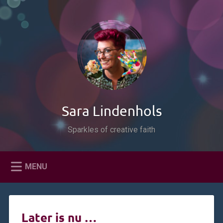
Naar
de
Zoeken
inhoud
springen
Sara Lindenhols
Sparkles of creative faith
MENU
Later is nu …