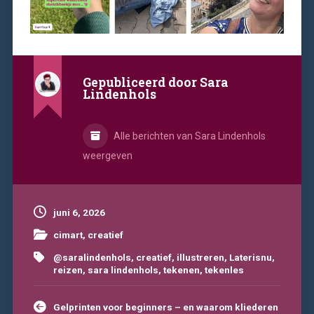
Gepubliceerd door
Sara
Lindenhols
Alle berichten van Sara Lindenhols
weergeven
juni 6, 2026
cimart
,
creatief
@saralindenhols
,
creatief
,
illustreren
,
Laterisnu
,
reizen
,
sara lindenhols
,
tekenen
,
tekenles
Bericht
Gelprinten voor beginners – en waarom kliederen