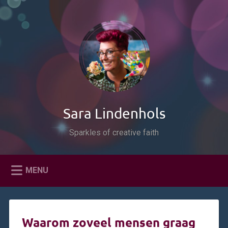
Naar
de
Zoeken
inhoud
springen
Sara Lindenhols
Sparkles of creative faith
MENU
Waarom zoveel mensen graag