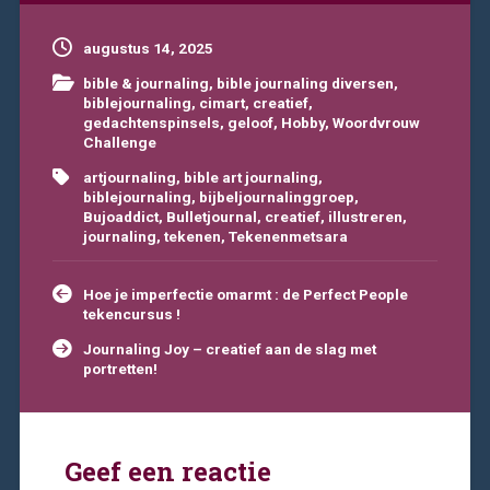
augustus 14, 2025
bible & journaling
,
bible journaling diversen
,
biblejournaling
,
cimart
,
creatief
,
gedachtenspinsels
,
geloof
,
Hobby
,
Woordvrouw
Challenge
artjournaling
,
bible art journaling
,
biblejournaling
,
bijbeljournalinggroep
,
Bujoaddict
,
Bulletjournal
,
creatief
,
illustreren
,
journaling
,
tekenen
,
Tekenenmetsara
Bericht
Hoe je imperfectie omarmt : de Perfect People
navigatie
tekencursus !
Journaling Joy – creatief aan de slag met
portretten!
Geef een reactie