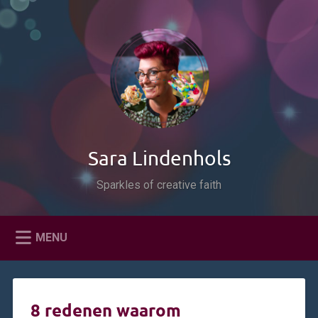
Naar
de
Zoeken
inhoud
springen
Sara Lindenhols
Sparkles of creative faith
MENU
8 redenen waarom